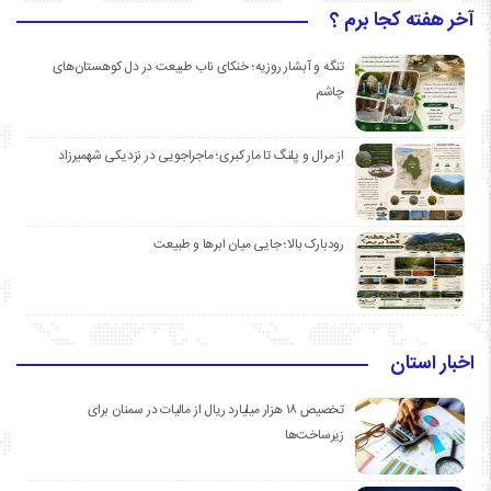
آخر هفته کجا برم ؟
تنگه و آبشار روزیه؛ خنکای ناب طبیعت در دل کوهستان‌های
چاشم
از مرال و پلنگ تا مار کبری؛ ماجراجویی در نزدیکی شهمیرزاد
رودبارک بالا؛ جایی میان ابرها و طبیعت
اخبار استان
تخصیص ۱۸ هزار میلیارد ریال از مالیات در سمنان برای
زیرساخت‌ها