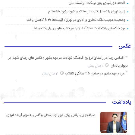
فاجعه خورشیدی روی نیمکت ارزشمند ملی
زالی: تهران را تعطیل کنید؛ در مبتلایان کرونا رکورد شکستیم
وضعیت عجیب ملک تجاری و اداری در تهران/ قیمت‌ها ۳۰% کاهش یافت
مردِ خاکستری انتخابات ۱۴۰۰ آمد /دردسر کلاب هاوس برای کاندیداها
عکس
اقدامی زیبا در راستای ترویج فرهنگ شهادت در مهدیشهر ؛ عکس‌های زیبای شهدا بر
دیوار یادمان
1 سال پیش
مردم مهدیشهر در جشن ۴۵ سالگیِ انقلاب
2 سال پیش
یادداشت
صرفه‌جویی، راهی برای عبور از تابستان و گامی به‌سوی آینده انرژی