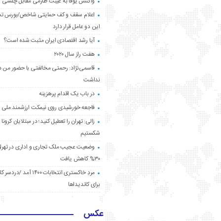
واکنش یوفا به غیبت طارمی مقابل چلسی
اعلام سقف و کف حمایتی شاخص/بورس ت
این دو عامل قرار دارد
آیا رشد اقتصادی ایران مثبت شده است؟
هفت راز سال ۲۰۲۰
قاسمی‌نژاد: رحمتی مخالفتی با حضور من د
نداشت
در باب یک اقدام پرهزینه
فاجعه خورشیدی روی نیمکت ارزشمند ملی
زالی: تهران را تعطیل کنید؛ در مبتلایان کرونا 
شکستیم
وضعیت عجیب ملک تجاری و اداری در تهران
۳۰% کاهش یافت
مردِ خاکستری انتخابات ۱۴۰۰ آ
برای کاندیداها
عکس