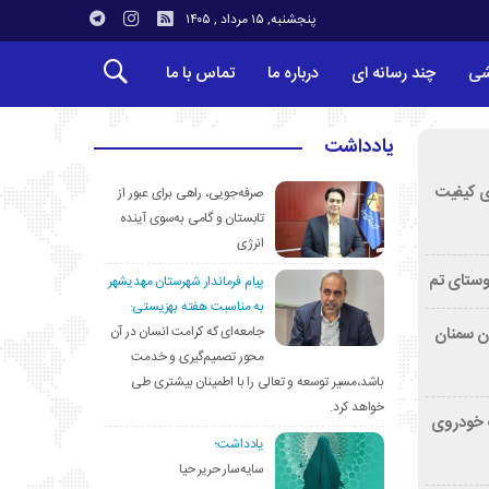
پنجشنبه, ۱۵ مرداد , ۱۴۰۵
شی
چند رسانه ای
درباره ما
تماس با ما
یادداشت
ی کیفیت
صرفه‌جویی، راهی برای عبور از
تابستان و گامی به‌سوی آینده
انرژی
وستای تم
پیام فرماندار شهرستان مهدیشهر
به مناسبت هفته بهزیستی:
جامعه‌ای که کرامت انسان در آن
تان سمنان
محور تصمیم‌گیری و خدمت
باشد،مسیر توسعه و تعالی را با اطمینان بیشتری طی
خواهد کرد.
کشف خودروی
یادداشت؛
سایه‌سار حریر حیا