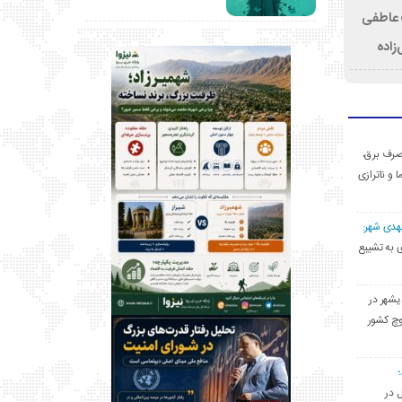
ت عاطفی
زاده
ی مصرف برق،
ا و ناترازی
مهدی شهر:
یشهری به تشییع
یشهر در
وچ کشور
ل در