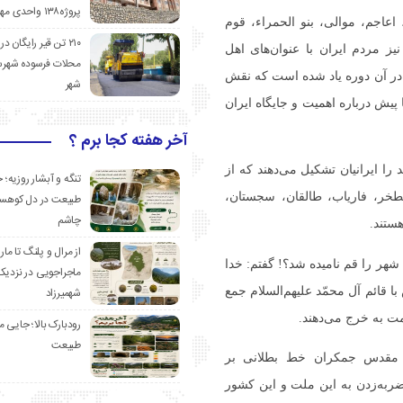
پروژه۱۳۸ واحدی مهدیشهر
اعاجم، موالی، بنو الحمراء، قوم
۲۱۰ تن قیر رایگان در
یز مردم ایران با عنوان‌های اهل
محلات فرسوده شهرس
در آن دوره یاد شده است که نقش
شهر
پیش درباره اهمیت و جایگاه ایران
آخر هفته کجا برم ؟
را ایرانیان تشکیل می‌دهند که از
تنگه و آبشار روزیه؛ 
خر، فاریاب، طالقان، سجستان،
طبیعت در دل کوهست
چاشم
ستند.
از مرال و پلنگ تا مار
 شهر را قم نامیده شد؟! گفتم: خدا
ماجراجویی در نزدیک
 قائم آل محمّد علیهم‌السلام جمع
شهمیرزاد
امت به خرج می‌دهند.
رودبارک بالا؛ جایی می
طبیعت
 مقدس جمکران خط بطلانی بر
ربه‌زدن به این ملت و این کشور