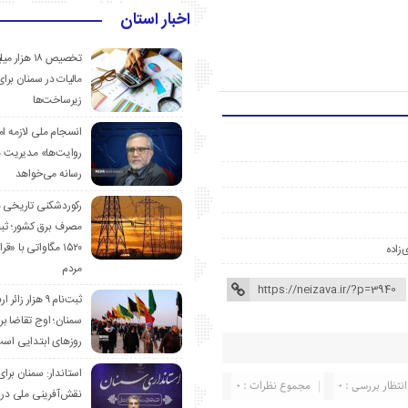
اخبار استان
تخصیص ۱۸ هزار
مالیات در سمنان برای
زیرساخت‌ها
انسجام ملی لازمه ا
روایت‌ها» مدیریت 
رسانه می‌خواهد
رکوردشکنی تاریخی 
مصرف برق کشور؛ ث
۱۵۲۰ مگاواتی با «
‌زاده
مردم
ثبت‌نام ۹ هزار زائ
سمنان؛ اوج تقاضا برا
روزهای ابتدایی اس
استاندار: سمنان برای
انتظار بررسی : 0
مجموع نظرات : 0
نقش‌آفرینی ملی در 