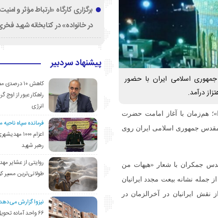
برگزاری کارگاه «ارتباط مؤثر و امنی
در خانواده» در کتابخانه شهید فخری‌
پیشنهاد سردبیر
مهوری اسلامی ایران با حضور
کاهش ۱۰ درصد
از درآمد.
راهکار عبور از اوج گرم
انرژی
»؛ هم‌زمان با آغاز امامت حضرت
فرمانده سپاه ناحیه 
قدس جمهوری اسلامی ایران روی
اعزام ۱۰۰۰ مهد
رهبر شهید
روایتی از عشایر مهد
س جمکران با شعار «هیهات من
طولانی‌ترین مسیر ک
از جمله‌ نشانه بیعت مجدد ایرانیان
 نقش ایرانیان در آخرالزمان در
نیزوا گزارش می‌دهد؛
۶۶ واحد آماده تحوی