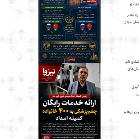
 راه معابر
تان مهدی
خنکای ناب
ان‌های
 کبری؛
ی
ان ابرها و