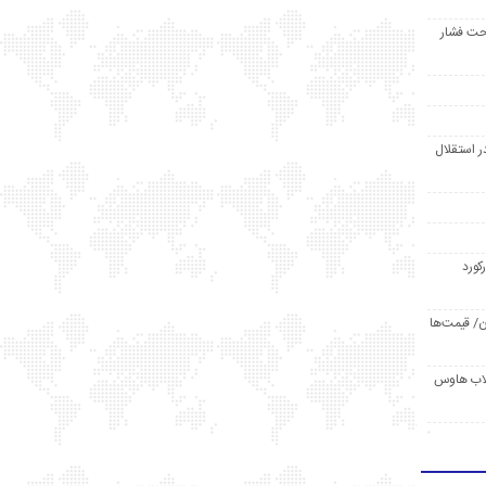
حت فشار
ر استقلال
رکورد
/ قیمت‌ها
مد /دردسر کلاب هاوس