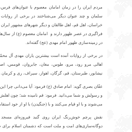
مردم ایران را در زمان امامان معصوم با عنوان‌های فرس، 
سلمان و چند عنوان دیگر می‌شناختند در برخی از روایات ن
خراسان، اهل قم، اهل طالقان و دیگر شهرهای مشهور ایران 
فراگیری در عصر ظهور دارند و امامان معصوم (ع) از سال‌ها 
در زمینه‌سازی ظهور امام مهدی (عج) گفته‌اند.
در برخی از روایات آمده است بیشترین یاران مهدی آل محمّد 
اهالی مرو رود، مرو، طوس، مغان، جابروان، قومس، اصط
نیشابور، طبرستان، قم، گرگان، اهواز، سیراف، ری و کرمان ه
عفّان بصری گوید: امام صادق (ع) فرمود: آیا می‌دانی چرا این
و رسولش و شما می‌دانید. فرمود: قم نامیده شد؛ چون اهلش با
می‌شوند و با او قیام می‌کنند و با (جنگیدن) با او از خود استق
نقش پرچم خوش‌رنگ ایران روی گنبد فیروزه‌ای مسجد
دوگانه‌سازی‌های امت و ملت است که دشمنان اسلام برای ض