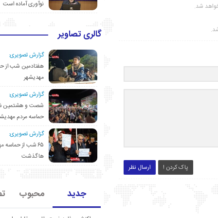
نوآوری آماده است
واهد شد.
شد.
گالری تصاویر
گزارش تصویری:
هفتادمین شب از حم
مهدیشهر
گزارش تصویری:
شصت و هشتمین ش
حماسه مردم مهدیشه
گزارش تصویری:
۶۵ شب از حماسه 
ها گذشت
پاک کردن !
ارسال نظر
جدید
محبوب
تص