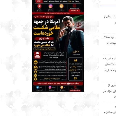
 میلیارد ریال از
مروز؛ «جنگ
هوشمند
در مدیریت
بت کاهش
قرار همدلی»
ر اربعین از
ی اعزام در
ت
زیست‌بوم