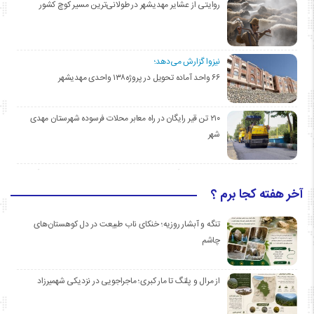
روایتی از عشایر مهدیشهر در طولانی‌ترین مسیر کوچ کشور
نیزوا گزارش می‌دهد؛
۶۶ واحد آماده تحویل در پروژه۱۳۸ واحدی مهدیشهر
۲۱۰ تن قیر رایگان در راه معابر محلات فرسوده شهرستان مهدی
شهر
آخر هفته کجا برم ؟
تنگه و آبشار روزیه؛ خنکای ناب طبیعت در دل کوهستان‌های
چاشم
از مرال و پلنگ تا مار کبری؛ ماجراجویی در نزدیکی شهمیرزاد