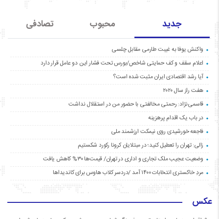
جدید
محبوب
تصادفی
واکنش یوفا به غیبت طارمی مقابل چلسی
اعلام سقف و کف حمایتی شاخص/بورس تحت فشار این دو عامل قرار دارد
آیا رشد اقتصادی ایران مثبت شده است؟
هفت راز سال ۲۰۲۰
قاسمی‌نژاد: رحمتی مخالفتی با حضور من در استقلال نداشت
در باب یک اقدام پرهزینه
فاجعه خورشیدی روی نیمکت ارزشمند ملی
زالی: تهران را تعطیل کنید؛ در مبتلایان کرونا رکورد شکستیم
وضعیت عجیب ملک تجاری و اداری در تهران/ قیمت‌ها ۳۰% کاهش یافت
مردِ خاکستری انتخابات ۱۴۰۰ آمد /دردسر کلاب هاوس برای کاندیداها
عکس