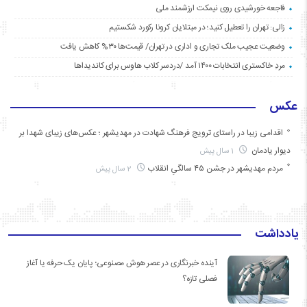
فاجعه خورشیدی روی نیمکت ارزشمند ملی
زالی: تهران را تعطیل کنید؛ در مبتلایان کرونا رکورد شکستیم
وضعیت عجیب ملک تجاری و اداری در تهران/ قیمت‌ها ۳۰% کاهش یافت
مردِ خاکستری انتخابات ۱۴۰۰ آمد /دردسر کلاب هاوس برای کاندیداها
عکس
اقدامی زیبا در راستای ترویج فرهنگ شهادت در مهدیشهر ؛ عکس‌های زیبای شهدا بر
دیوار یادمان
1 سال پیش
مردم مهدیشهر در جشن ۴۵ سالگیِ انقلاب
2 سال پیش
یادداشت
آینده خبرنگاری در عصر هوش مصنوعی؛ پایان یک حرفه یا آغاز
فصلی تازه؟