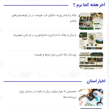
آخر هفته کجا برم ؟
تنگه و آبشار روزیه؛ خنکای ناب طبیعت در دل کوهستان‌های
چاشم
از مرال و پلنگ تا مار کبری؛ ماجراجویی در نزدیکی شهمیرزاد
رودبارک بالا؛ جایی میان ابرها و طبیعت
اخبار استان
تخصیص ۱۸ هزار میلیارد ریال از مالیات در سمنان برای
زیرساخت‌ها