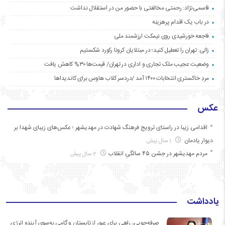
قاسمی‌نژاد: رحمتی مخالفتی با حضور من در استقلال نداشت
در باب یک اقدام پرهزینه
فاجعه خورشیدی روی نیمکت ارزشمند ملی
زالی: تهران را تعطیل کنید؛ در مبتلایان کرونا رکورد شکستیم
وضعیت عجیب ملک تجاری و اداری در تهران/ قیمت‌ها ۳۰% کاهش یافت
مردِ خاکستری انتخابات ۱۴۰۰ آمد /دردسر کلاب هاوس برای کاندیداها
عکس
اقدامی زیبا در راستای ترویج فرهنگ شهادت در مهدیشهر ؛ عکس‌های زیبای شهدا بر
دیوار یادمان
1 سال پیش
مردم مهدیشهر در جشن ۴۵ سالگیِ انقلاب
2 سال پیش
یادداشت
صرفه‌جویی، راهی برای عبور از تابستان و گامی به‌سوی آینده انرژی