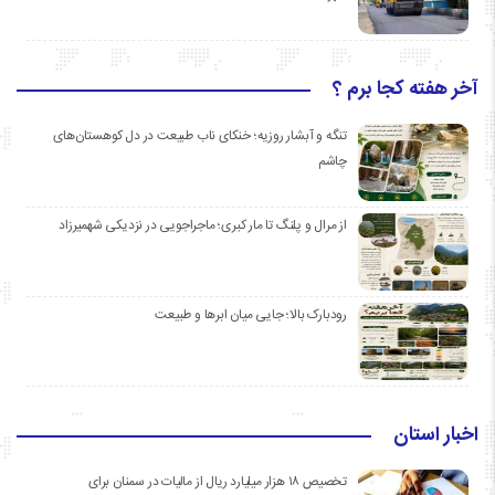
آخر هفته کجا برم ؟
تنگه و آبشار روزیه؛ خنکای ناب طبیعت در دل کوهستان‌های
چاشم
از مرال و پلنگ تا مار کبری؛ ماجراجویی در نزدیکی شهمیرزاد
رودبارک بالا؛ جایی میان ابرها و طبیعت
اخبار استان
تخصیص ۱۸ هزار میلیارد ریال از مالیات در سمنان برای