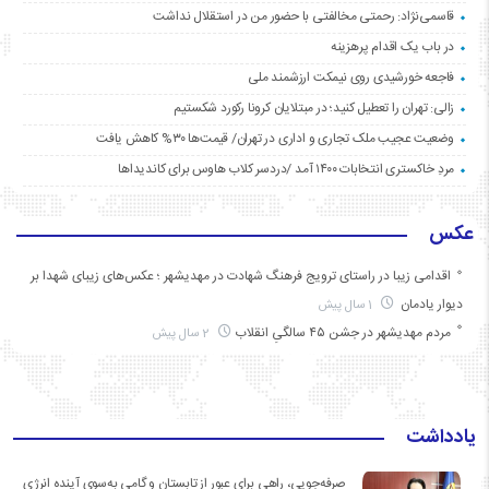
قاسمی‌نژاد: رحمتی مخالفتی با حضور من در استقلال نداشت
در باب یک اقدام پرهزینه
فاجعه خورشیدی روی نیمکت ارزشمند ملی
زالی: تهران را تعطیل کنید؛ در مبتلایان کرونا رکورد شکستیم
وضعیت عجیب ملک تجاری و اداری در تهران/ قیمت‌ها ۳۰% کاهش یافت
مردِ خاکستری انتخابات ۱۴۰۰ آمد /دردسر کلاب هاوس برای کاندیداها
عکس
اقدامی زیبا در راستای ترویج فرهنگ شهادت در مهدیشهر ؛ عکس‌های زیبای شهدا بر
دیوار یادمان
1 سال پیش
مردم مهدیشهر در جشن ۴۵ سالگیِ انقلاب
2 سال پیش
یادداشت
صرفه‌جویی، راهی برای عبور از تابستان و گامی به‌سوی آینده انرژی