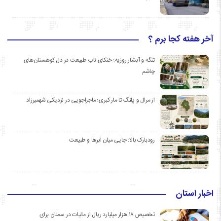
آخر هفته کجا برم ؟
تنگه و آبشار روزیه؛ خنکای ناب طبیعت در دل کوهستان‌های
چاشم
از مرال و پلنگ تا مار کبری؛ ماجراجویی در نزدیکی شهمیرزاد
رودبارک بالا؛ جایی میان ابرها و طبیعت
اخبار استان
تخصیص ۱۸ هزار میلیارد ریال از مالیات در سمنان برای