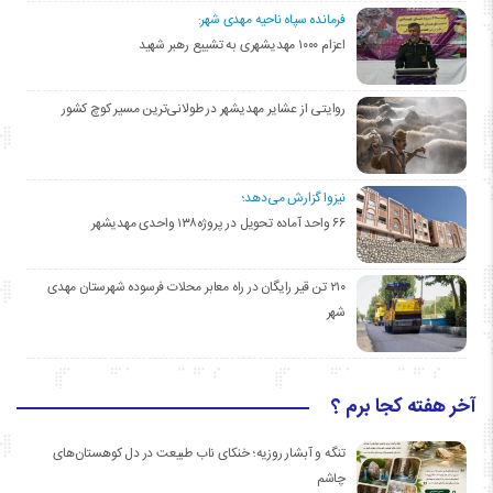
فرمانده سپاه ناحیه مهدی شهر:
اعزام ۱۰۰۰ مهدیشهری به تشییع رهبر شهید
روایتی از عشایر مهدیشهر در طولانی‌ترین مسیر کوچ کشور
نیزوا گزارش می‌دهد؛
۶۶ واحد آماده تحویل در پروژه۱۳۸ واحدی مهدیشهر
۲۱۰ تن قیر رایگان در راه معابر محلات فرسوده شهرستان مهدی
شهر
آخر هفته کجا برم ؟
تنگه و آبشار روزیه؛ خنکای ناب طبیعت در دل کوهستان‌های
چاشم