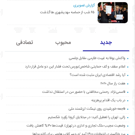
گزارش تصویری:
۶۵ شب از حماسه مهدیشهری ها گذشت
جدید
محبوب
تصادفی
واکنش یوفا به غیبت طارمی مقابل چلسی
اعلام سقف و کف حمایتی شاخص/بورس تحت فشار این دو عامل قرار دارد
آیا رشد اقتصادی ایران مثبت شده است؟
هفت راز سال ۲۰۲۰
قاسمی‌نژاد: رحمتی مخالفتی با حضور من در استقلال نداشت
در باب یک اقدام پرهزینه
فاجعه خورشیدی روی نیمکت ارزشمند ملی
زالی: تهران را تعطیل کنید؛ در مبتلایان کرونا رکورد شکستیم
وضعیت عجیب ملک تجاری و اداری در تهران/ قیمت‌ها ۳۰% کاهش یافت
مردِ خاکستری انتخابات ۱۴۰۰ آمد /دردسر کلاب هاوس برای کاندیداها