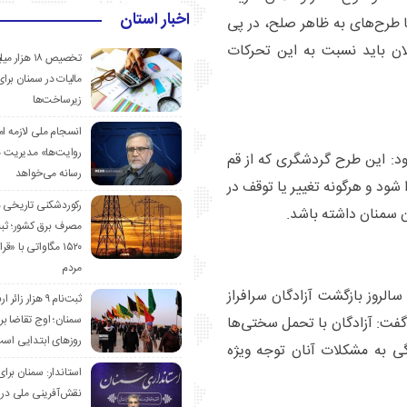
اخبار استان
با طرح‌های به ظاهر صلح، در پی
 باید نسبت به این تحرکات
تخصیص ۱۸ هزار
مالیات در سمنان برای
زیرساخت‌ها
انسجام ملی لازمه ا
روایت‌ها» مدیریت 
د: این طرح گردشگری که از قم
رسانه می‌خواهد
 شود و هرگونه تغییر یا توقف در
رکوردشکنی تاریخی 
ن سمنان داشته باشد.
مصرف برق کشور؛ ث
۱۵۲۰ مگاواتی با «
مردم
لروز بازگشت آزادگان سرافراز
ثبت‌نام ۹ هزار زائ
سمنان؛ اوج تقاضا برا
 گفت: آزادگان با تحمل سختی‌ها
روزهای ابتدایی اس
گی به مشکلات آنان توجه ویژه
استاندار: سمنان برای
نقش‌آفرینی ملی در 