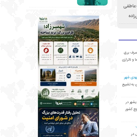
ت عاطفی
زاده
ی مصرف برق،
ا و ناترازی
مهدی شهر:
یشهری به تشییع
یشهر در
وچ کشور
ل در