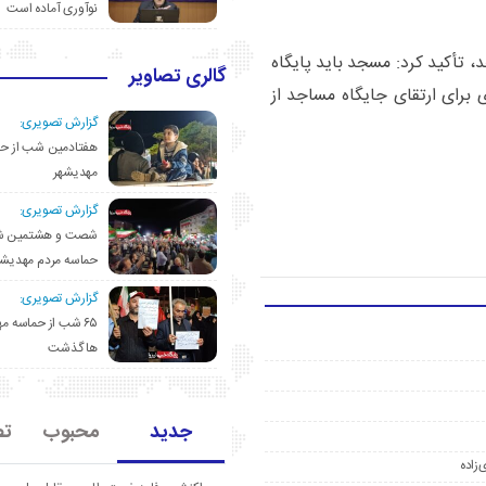
نوآوری آماده است
د، تأکید کرد: مسجد باید پایگاه
گالری تصاویر
ی برای ارتقای جایگاه مساجد از
گزارش تصویری:
هفتادمین شب از حم
مهدیشهر
گزارش تصویری:
شصت و هشتمین ش
حماسه مردم مهدیشه
گزارش تصویری:
۶۵ شب از حماسه 
ها گذشت
جدید
محبوب
تص
‌زاده