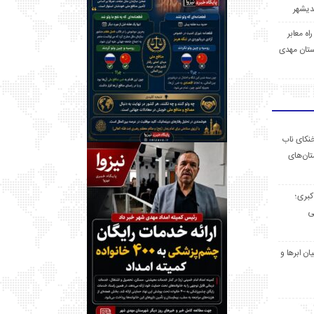
 راه معابر
تان مهدی
خنکای ناب
ان‌های
 کبری؛
ی
ان ابرها و