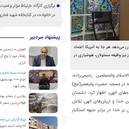
برگزاری کارگاه «ارتباط مؤثر و امنی
در خانواده» در کتابخانه شهید فخری‌
پیشنهاد سردبیر
 می‌دهد هر جا به آمریکا اعتماد
کاهش ۱۰ درصد
 نیز وظیفه مسئولان، هوشیاری در
راهکار عبور از اوج گرم
انرژی
فرمانده سپاه ناحیه 
اسلام والمسلمین رحیمی‌زاده،
اعزام ۱۰۰۰ مهد
 که در مسجد حضرت ولیعصر(عج)
رهبر شهید
ه‌های الهی، اظهار کرد: دشمنان
روایتی از عشایر مهد
دین خدا و ارزش‌های الهی تلاش
طولانی‌ترین مسیر ک
 بر خدا در برابر جبهه استکبار
نیزوا گزارش می‌دهد؛
۶۶ واحد آماده تحوی