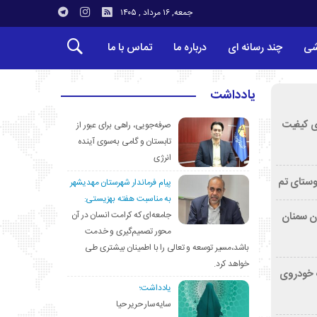
جمعه, ۱۶ مرداد , ۱۴۰۵
شی
چند رسانه ای
درباره ما
تماس با ما
یادداشت
ی کیفیت
صرفه‌جویی، راهی برای عبور از
تابستان و گامی به‌سوی آینده
انرژی
وستای تم
پیام فرماندار شهرستان مهدیشهر
به مناسبت هفته بهزیستی:
جامعه‌ای که کرامت انسان در آن
تان سمنان
محور تصمیم‌گیری و خدمت
باشد،مسیر توسعه و تعالی را با اطمینان بیشتری طی
خواهد کرد.
کشف خودروی
یادداشت؛
سایه‌سار حریر حیا