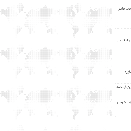
حت فشار
ر استقلال
رکورد
/ قیمت‌ها
مد /دردسر کلاب هاوس