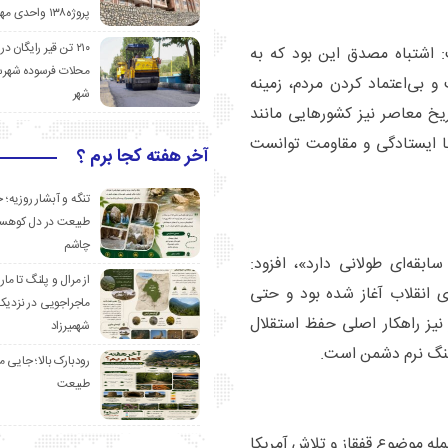
پروژه۱۳۸ واحدی مهدیشهر
۲۱۰ تن قیر رایگان در
داشت سالروز کودتای ۲۸ مرداد ۱۳۳۲ گفت: اشتباه مصدق این بود که به
محلات فرسوده شهرس
 و بی‌اعتماد کردن مردم، زمینه
شهر
خ معاصر نیز کشورهایی مانند
 با ایستادگی و مقاومت توانست
آخر هفته کجا برم ؟
تنگه و آبشار روزیه؛ 
طبیعت در دل کوهست
چاشم
سابقه‌ای طولانی دارد»، افزود:
از مرال و پلنگ تا مار
 انقلاب آغاز شده بود و حتی
ماجراجویی در نزدیک
نیز راهکار اصلی حفظ استقلال
شهمیرزاد
 جنگ نرم دشمن است.
رودبارک بالا؛ جایی می
طبیعت
مله موضوع قفقاز و تلاش آمریکا