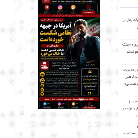
 میلیارد ریال از
مروز؛ «جنگ
هوشمند
در مدیریت
بت کاهش
قرار همدلی»
ر اربعین از
ی اعزام در
ت
زیست‌بوم