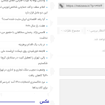
واکنش یوفا به غیبت طارمی مقابل چلسی
اعلام سقف و کف حمایتی شاخص/بورس ت
این دو عامل قرار دارد
آیا رشد اقتصادی ایران مثبت شده است؟
هفت راز سال ۲۰۲۰
انتظار بررسی : 0
مجموع نظرات : 0
قاسمی‌نژاد: رحمتی مخالفتی با حضور من د
نداشت
واهد شد.
در باب یک اقدام پرهزینه
شد.
فاجعه خورشیدی روی نیمکت ارزشمند ملی
زالی: تهران را تعطیل کنید؛ در مبتلایان کرونا 
شکستیم
وضعیت عجیب ملک تجاری و اداری در تهران
۳۰% کاهش یافت
مردِ خاکستری انتخابات ۱۴۰۰ آ
برای کاندیداها
عکس