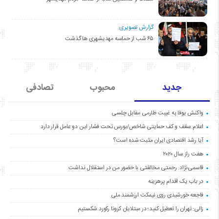
گزارش تصویری:
۶۵ شب از حماسه مهدیشهری ها گذشت
جدید
محبوب
تصادفی
واکنش یوفا به غیبت طارمی مقابل چلسی
اعلام سقف و کف حمایتی شاخص/بورس تحت فشار این دو عامل قرار دارد
آیا رشد اقتصادی ایران مثبت شده است؟
هفت راز سال ۲۰۲۰
قاسمی‌نژاد: رحمتی مخالفتی با حضور من در استقلال نداشت
در باب یک اقدام پرهزینه
فاجعه خورشیدی روی نیمکت ارزشمند ملی
زالی: تهران را تعطیل کنید؛ در مبتلایان کرونا رکورد شکستیم