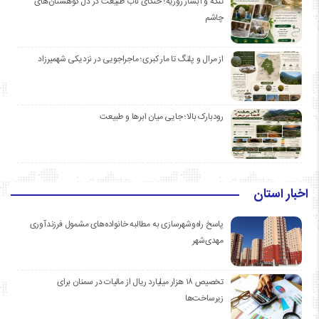
تنگه و آبشار روزیه؛ خنکای ناب طبیعت در دل کوهستان‌های
چاشم
از مرال و پلنگ تا مار کبری؛ ماجراجویی در نزدیکی شهمیرزاد
رودبارک بالا؛ جایی میان ابرها و طبیعت
اخبار استان
پاسخ راه‌وشهرسازی به مطالبه خانواده‌های مشمول فرزندآوری
مهدی‌شهر
تخصیص ۱۸ هزار میلیارد ریال از مالیات در سمنان برای
زیرساخت‌ها