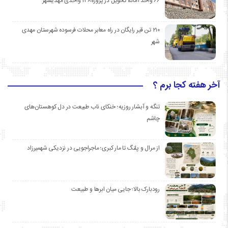
۶۶ واحد آماده تحویل در پروژه۱۳۸ واحدی مهدیشهر
۲۱۰ تن قیر رایگان در راه معابر محلات فرسوده شهرستان مهدی
شهر
آخر هفته کجا برم ؟
تنگه و آبشار روزیه؛ خنکای ناب طبیعت در دل کوهستان‌های
چاشم
از مرال و پلنگ تا مار کبری؛ ماجراجویی در نزدیکی شهمیرزاد
رودبارک بالا؛ جایی میان ابرها و طبیعت