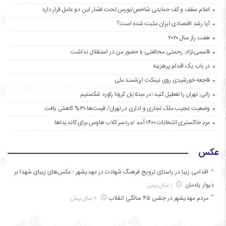
اعلام سقف و کف حمایتی شاخص/بورس تحت فشار این دو عامل قرار دارد
آیا رشد اقتصادی ایران مثبت شده است؟
هفت راز سال ۲۰۲۰
قاسمی‌نژاد: رحمتی مخالفتی با حضور من در استقلال نداشت
در باب یک اقدام پرهزینه
فاجعه خورشیدی روی نیمکت ارزشمند ملی
زالی: تهران را تعطیل کنید؛ در مبتلایان کرونا رکورد شکستیم
وضعیت عجیب ملک تجاری و اداری در تهران/ قیمت‌ها ۳۰% کاهش یافت
مردِ خاکستری انتخابات ۱۴۰۰ آمد /دردسر کلاب هاوس برای کاندیداها
عکس
اقدامی زیبا در راستای ترویج فرهنگ شهادت در مهدیشهر ؛ عکس‌های زیبای شهدا بر
دیوار یادمان
1 سال پیش
مردم مهدیشهر در جشن ۴۵ سالگیِ انقلاب
2 سال پیش