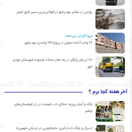
روایتی از عشایر مهدیشهر در طولانی‌ترین مسیر کوچ کشور
نیزوا گزارش می‌دهد؛
۶۶ واحد آماده تحویل در پروژه۱۳۸ واحدی مهدیشهر
۲۱۰ تن قیر رایگان در راه معابر محلات فرسوده شهرستان مهدی
شهر
آخر هفته کجا برم ؟
تنگه و آبشار روزیه؛ خنکای ناب طبیعت در دل کوهستان‌های
چاشم
از مرال و پلنگ تا مار کبری؛ ماجراجویی در نزدیکی شهمیرزاد