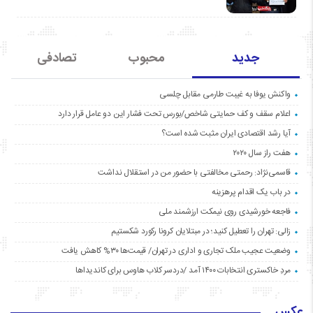
جدید
محبوب
تصادفی
واکنش یوفا به غیبت طارمی مقابل چلسی
اعلام سقف و کف حمایتی شاخص/بورس تحت فشار این دو عامل قرار دارد
آیا رشد اقتصادی ایران مثبت شده است؟
هفت راز سال ۲۰۲۰
قاسمی‌نژاد: رحمتی مخالفتی با حضور من در استقلال نداشت
در باب یک اقدام پرهزینه
فاجعه خورشیدی روی نیمکت ارزشمند ملی
زالی: تهران را تعطیل کنید؛ در مبتلایان کرونا رکورد شکستیم
وضعیت عجیب ملک تجاری و اداری در تهران/ قیمت‌ها ۳۰% کاهش یافت
مردِ خاکستری انتخابات ۱۴۰۰ آمد /دردسر کلاب هاوس برای کاندیداها
عکس