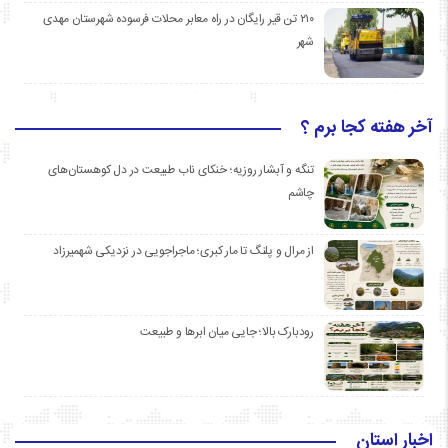
۲۱۰ تن قیر رایگان در راه معابر محلات فرسوده شهرستان مهدی
شهر
آخر هفته کجا برم ؟
تنگه و آبشار روزیه؛ خنکای ناب طبیعت در دل کوهستان‌های
چاشم
از مرال و پلنگ تا مار کبری؛ ماجراجویی در نزدیکی شهمیرزاد
رودبارک بالا؛ جایی میان ابرها و طبیعت
اخبار استان