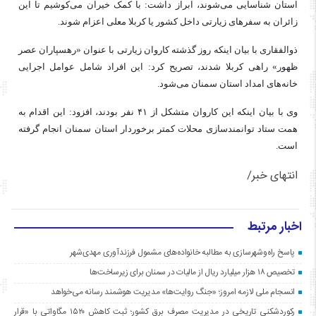
استان شناسایی می‌شوند، ابراز داشت: با کمک خیران می‌کوشیم تا این
زائران به سفرهای زیارتی داخل کشور یا کربلا معلی اعزام شوند.
ذوالفقاری با بیان اینکه روز گذشته کاروان زیارتی با عنوان «رهسپاران عصر
ظهور» راهی کربلا شدند، تصریح کرد: این افراد شامل عوامل اجرایی
خانه‌های امداد استان سمنان می‌شود.
وی با بیان اینکه این کاروان متشکل از ۴۱ نفر بودند، افزود: این اقدام به
همت ستاد توانمندسازی محلات کمتر برخوردار استان سمنان انجام گرفته
است.
انتهای خبر/
اخبار مرتبط
پاسخ راه‌وشهرسازی به مطالبه خانواده‌های مشمول فرزندآوری مهدی‌شهر
تخصیص ۱۸ هزار میلیارد ریال از مالیات در سمنان برای زیرساخت‌ها
انسجام ملی لازمه امروز؛ «جنگ روایت‌ها» مدیریت هوشمند رسانه می‌خواهد
رکوردشکنی تاریخی در مدیریت مصرف برق کشور؛ ثبت کاهش ۱۵۲۰ مگاواتی با «قرار