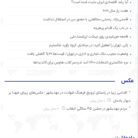
آیا رشد اقتصادی ایران مثبت شده است؟
هفت راز سال ۲۰۲۰
قاسمی‌نژاد: رحمتی مخالفتی با حضور من در استقلال نداشت
در باب یک اقدام پرهزینه
فاجعه خورشیدی روی نیمکت ارزشمند ملی
زالی: تهران را تعطیل کنید؛ در مبتلایان کرونا رکورد شکستیم
وضعیت عجیب ملک تجاری و اداری در تهران/ قیمت‌ها ۳۰% کاهش یافت
مردِ خاکستری انتخابات ۱۴۰۰ آمد /دردسر کلاب هاوس برای کاندیداها
عکس
اقدامی زیبا در راستای ترویج فرهنگ شهادت در مهدیشهر ؛ عکس‌های زیبای شهدا بر
دیوار یادمان
1 سال پیش
مردم مهدیشهر در جشن ۴۵ سالگیِ انقلاب
2 سال پیش