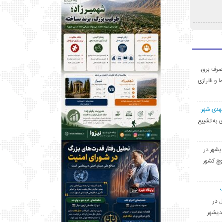
ی مصرف برق،
ا و ناترازی
مهدی شهر:
یشهری به تشییع
یشهر در
وچ کشور
ل در