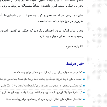
عضو خانه ملت با بیان اینکه تأمین امنیت غذایی یکی از آسیب پ
بحرانی جنگی است، ابراز داشت: انصافاً مسئولان مربوط به ویژه
علیزاده
برمی
در ادامه تصریح کرد: به سرعت نیاز نانوایی‌ها تأ
ضروری در هیچ کجا دیده نشده است.
وی با بیان اینکه مردم احساس نکردند که جنگی در کشور است، ا
رسید و وحدت تجلی دوباره پیدا کرد.
انتهای خبر/
اخبار مرتبط
تخصیص ۱۸ هزار میلیارد ریال از مالیات در سمنان برای زیرساخت‌ها
انسجام ملی لازمه امروز؛ «جنگ روایت‌ها» مدیریت هوشمند رسانه می‌خواهد
رکوردشکنی تاریخی در مدیریت مصرف برق کشور؛ ثبت کاهش ۱۵۲۰ مگاواتی با «قرار همدلی» مردم
ثبت‌نام ۹ هزار زائر اربعین از سمنان؛ اوج تقاضا برای اعزام در روزهای ابتدایی است
استاندار: سمنان برای نقش‌آفرینی ملی در زیست‌بوم نوآوری آماده است