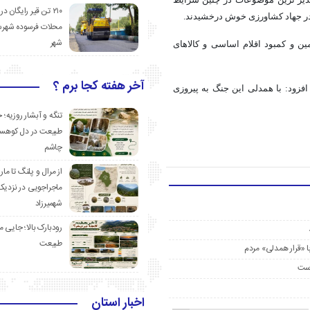
ذیر
ترین
موضوعات در چنین شرایط
۲۱۰ تن قیر رایگان در
 در جهاد کشاورزی خوش درخشیدند.
محلات فرسوده شهرس
شهر
مین و کمبود اقلام اساسی و کالاهای
آخر هفته کجا برم ؟
فزود: با همدلی این جنگ به پیروزی
تنگه و آبشار روزیه؛ 
طبیعت در دل کوهست
چاشم
از مرال و پلنگ تا مار
ماجراجویی در نزدیک
شهمیرزاد
رودبارک بالا؛ جایی می
طبیعت
اخبار استان