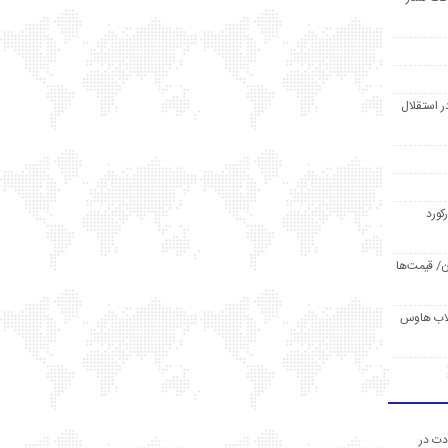
ر استقلال
رکورد
/ قیمت‌ها
مد /دردسر کلاب هاوس
دت در