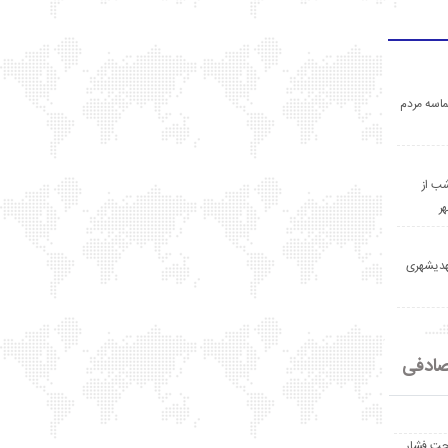
اسه مردم
ب از
ر
مهدیشهری
ادفی
حت فشار