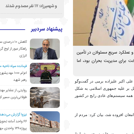
و شهمیرزاد؛ ۱۷ نفر مصدوم شدند
پیشنهاد سردبیر
کاهش ۱۰ درصد
راهکار عبور از اوج گرم
 عملکرد سریع مسئولان در تأمین
انرژی
 برای مدیریت بحران بود، اما
فرمانده سپاه ناحیه 
اعزام ۱۰۰۰ مهد
رهبر شهید
 علی اکبر علیزاده
برمی
در گفت‌وگو
ئیل بر علیه جمهوری اسلامی به شکل
روایتی از عشایر مهد
ن همه سیستم‌های عادی رایج در کشور
طولانی‌ترین مسیر ک
نیزوا گزارش می‌دهد؛
و نصفی ۵۰ درصد به جمعیت دامغان افزوده شد، بیان کرد: مردم از
۶۶ واحد آماده تحوی
پروژه۱۳۸ واحدی مهدیشهر