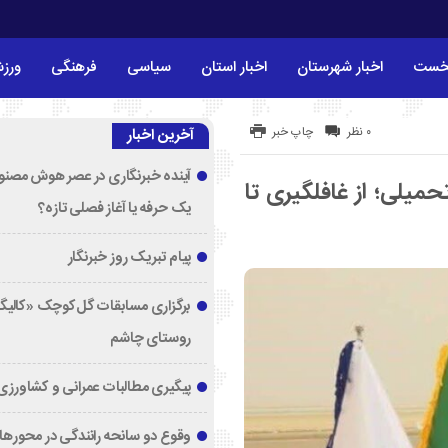
خست
اخبار شهرستان
اخبار استان
سیاسی
فرهنگی
ورز
۰ نظر
چاپ خبر
آخرین اخبار
آینده خبرنگاری در عصر هوش مصنوع
یلی؛ از غافلگیری تا
یک حرفه یا آغاز فصلی تازه؟
پیام تبریک روز خبرنگار
برگزاری مسابقات گل‌کوچک «کالیگا
روستای چاشم
پیگیری مطالبات عمرانی و کشاورزی
وقوع دو سانحه رانندگی در محورها