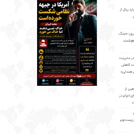
 میلیارد ریال از
مروز؛ «جنگ
هوشمند
در مدیریت
بت کاهش
قرار همدلی»
ر اربعین از
ی اعزام در
ت
زیست‌بوم