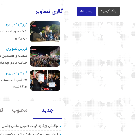
گالری تصاویر
پاک کردن !
ارسال نظر
گزارش تصویری:
هفتادمین شب از حم
مهدیشهر
گزارش تصویری:
شصت و هشتمین ش
حماسه مردم مهدیشه
گزارش تصویری:
۶۵ شب از حماسه 
ها گذشت
جدید
محبوب
تص
واکنش یوفا به غیبت طارمی مقابل چلسی
اعلام سقف و کف حمایتی شاخص/بورس ت