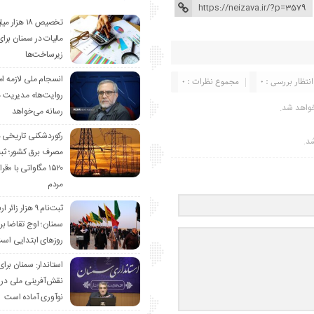
تخصیص ۱۸ هزار
مالیات در سمنان برای
زیرساخت‌ها
انسجام ملی لازمه ا
انتظار بررسی : 0
مجموع نظرات : 0
روایت‌ها» مدیریت 
واهد شد.
رسانه می‌خواهد
رکوردشکنی تاریخی 
شد.
مصرف برق کشور؛ ث
۱۵۲۰ مگاواتی با «
مردم
ثبت‌نام ۹ هزار زائ
سمنان؛ اوج تقاضا برا
روزهای ابتدایی اس
استاندار: سمنان برای
نقش‌آفرینی ملی در 
نوآوری آماده است