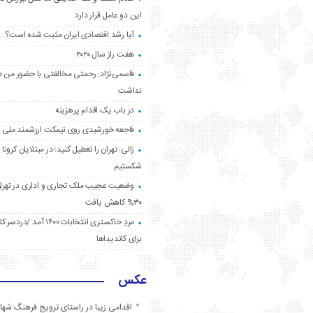
این دو عامل قرار دارد
آیا رشد اقتصادی ایران مثبت شده است؟
هفت راز سال ۲۰۲۰
قاسمی‌نژاد: رحمتی مخالفتی با حضور من د
نداشت
در باب یک اقدام پرهزینه
فاجعه خورشیدی روی نیمکت ارزشمند ملی
زالی: تهران را تعطیل کنید؛ در مبتلایان کرونا 
شکستیم
وضعیت عجیب ملک تجاری و اداری در تهران
۳۰% کاهش یافت
مردِ خاکستری انتخابات ۱۴۰۰ آ
برای کاندیداها
عکس
اقدامی زیبا در راستای ترویج فرهنگ شها