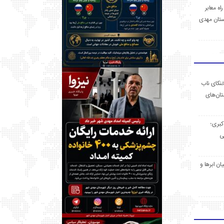
 راه معابر
تان مهدی
خنکای ناب
ان‌های
 کبری؛
ی
ان ابرها و