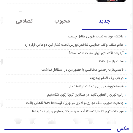
جدید
محبوب
تصادفی
واکنش یوفا به غیبت طارمی مقابل چلسی
اعلام سقف و کف حمایتی شاخص/بورس تحت فشار این دو عامل قرار دارد
آیا رشد اقتصادی ایران مثبت شده است؟
هفت راز سال ۲۰۲۰
قاسمی‌نژاد: رحمتی مخالفتی با حضور من در استقلال نداشت
در باب یک اقدام پرهزینه
فاجعه خورشیدی روی نیمکت ارزشمند ملی
زالی: تهران را تعطیل کنید؛ در مبتلایان کرونا رکورد شکستیم
وضعیت عجیب ملک تجاری و اداری در تهران/ قیمت‌ها ۳۰% کاهش یافت
مردِ خاکستری انتخابات ۱۴۰۰ آمد /دردسر کلاب هاوس برای کاندیداها
عکس