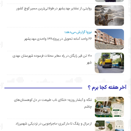
روایتی از عشایر مهدیشهر در طولانی‌ترین مسیر کوچ کشور
نیزوا گزارش می‌دهد؛
۶۶ واحد آماده تحویل در پروژه۱۳۸ واحدی مهدیشهر
۲۱۰ تن قیر رایگان در راه معابر محلات فرسوده شهرستان مهدی
شهر
آخر هفته کجا برم ؟
تنگه و آبشار روزیه؛ خنکای ناب طبیعت در دل کوهستان‌های
چاشم
از مرال و پلنگ تا مار کبری؛ ماجراجویی در نزدیکی شهمیرزاد