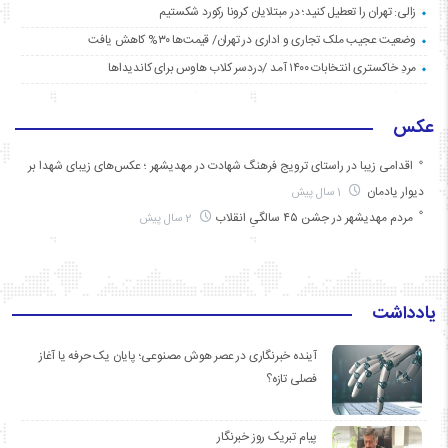
زالی: تهران را تعطیل کنید؛ در مبتلایان کرونا رکورد شکستیم
وضعیت عجیب ملک تجاری و اداری در تهران/ قیمت‌ها ۳۰% کاهش یافت
مردِ خاکستری انتخابات ۱۴۰۰ آمد /دردسر کلاب هاوس برای کاندیداها
عکس
اقدامی زیبا در راستای ترویج فرهنگ شهادت در مهدیشهر ؛ عکس‌های زیبای شهدا بر
دیوار یادمان
1 سال پیش
مردم مهدیشهر در جشن ۴۵ سالگیِ انقلاب
2 سال پیش
یادداشت
آینده خبرنگاری در عصر هوش مصنوعی؛ پایان یک حرفه یا آغاز
فصلی تازه؟
پیام تبریک روز خبرنگار