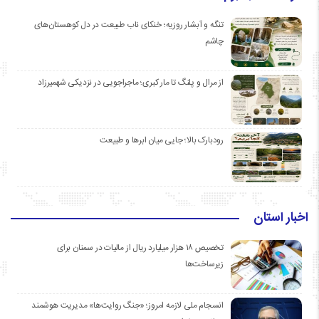
تنگه و آبشار روزیه؛ خنکای ناب طبیعت در دل کوهستان‌های
چاشم
از مرال و پلنگ تا مار کبری؛ ماجراجویی در نزدیکی شهمیرزاد
رودبارک بالا؛ جایی میان ابرها و طبیعت
اخبار استان
تخصیص ۱۸ هزار میلیارد ریال از مالیات در سمنان برای
زیرساخت‌ها
انسجام ملی لازمه امروز؛ «جنگ روایت‌ها» مدیریت هوشمند