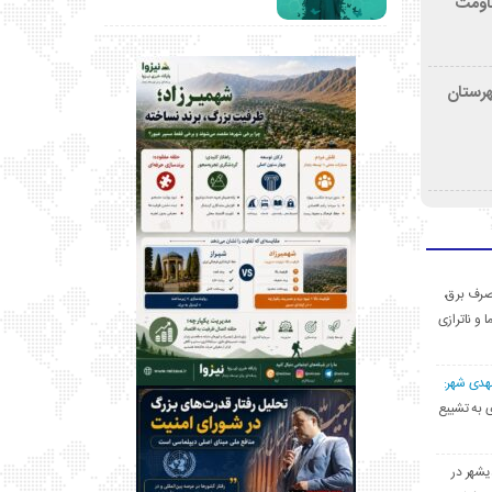
قاومت
هرستان
ی مصرف برق،
ا و ناترازی
مهدی شهر:
یشهری به تشییع
یشهر در