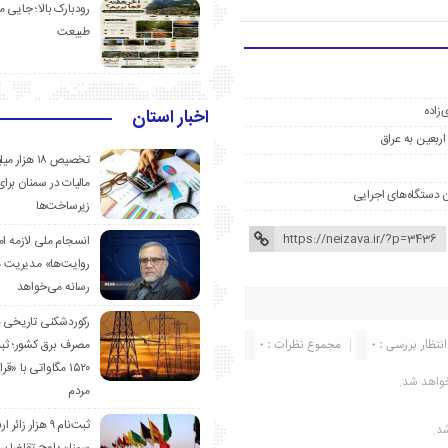
رودبارک بالا؛ جایی می
طبیعت
‌زاده
اخبار استان
تخصیص ۱۸ هزار
مالیات در سمنان برای
ن دستگاه‌های اجرایی
زیرساخت‌ها
انسجام ملی لازمه ا
روایت‌ها» مدیریت 
رسانه می‌خواهد
رکوردشکنی تاریخی 
انتظار بررسی : 0
مجموع نظرات : 0
مصرف برق کشور؛ ث
۱۵۲۰ مگاواتی با «
واهد شد.
مردم
ثبت‌نام ۹ هزار زائ
شد.