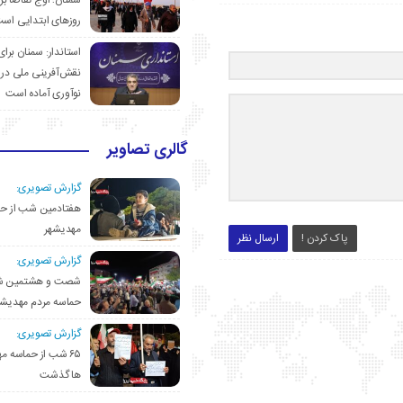
سمنان؛ اوج تقاضا برا
روزهای ابتدایی اس
استاندار: سمنان برای
نقش‌آفرینی ملی در 
نوآوری آماده است
گالری تصاویر
گزارش تصویری:
هفتادمین شب از حم
مهدیشهر
پاک کردن !
ارسال نظر
گزارش تصویری:
شصت و هشتمین ش
حماسه مردم مهدیشه
گزارش تصویری:
۶۵ شب از حماسه 
ها گذشت