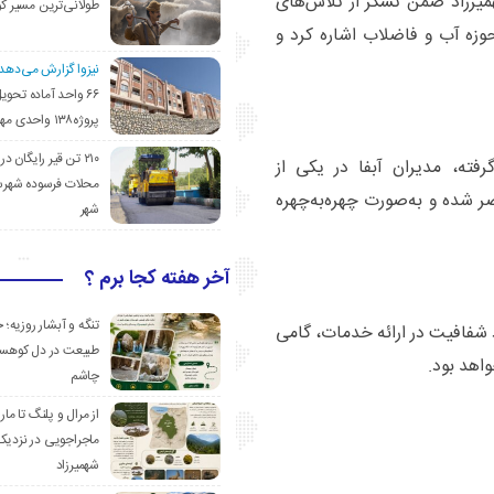
یرزاد ضمن تشکر از تلاش‌های
طولانی‌ترین مسیر ک
وزه آب و فاضلاب اشاره کرد و
نیزوا گزارش می‌دهد؛
۶۶ واحد آماده تحوی
پروژه۱۳۸ واحدی مهدیشهر
۲۱۰ تن قیر رایگان در
فته، مدیران آبفا در یکی از
محلات فرسوده شهرس
شده و به‌صورت چهره‌به‌چهره
شهر
آخر هفته کجا برم ؟
تنگه و آبشار روزیه؛ 
شفافیت در ارائه خدمات، گامی
طبیعت در دل کوهست
اهد بود.
چاشم
از مرال و پلنگ تا مار
ماجراجویی در نزدیک
شهمیرزاد