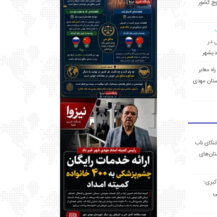
وچ کشور
ل در
 راه معابر
تان مهدی
خنکای ناب
ان‌های
 کبری؛
ی