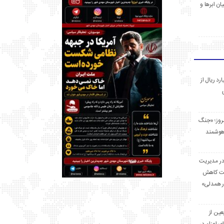
ان ابرها و
 میلیارد ریال از
مروز؛ «جنگ
هوشمند
در مدیریت
بت کاهش
قرار همدلی»
ر اربعین از