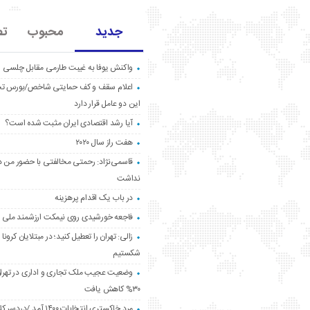
جدید
محبوب
تص
واکنش یوفا به غیبت طارمی مقابل چلسی
اعلام سقف و کف حمایتی شاخص/بورس ت
این دو عامل قرار دارد
آیا رشد اقتصادی ایران مثبت شده است؟
هفت راز سال ۲۰۲۰
قاسمی‌نژاد: رحمتی مخالفتی با حضور من د
نداشت
در باب یک اقدام پرهزینه
فاجعه خورشیدی روی نیمکت ارزشمند ملی
زالی: تهران را تعطیل کنید؛ در مبتلایان کرونا 
شکستیم
وضعیت عجیب ملک تجاری و اداری در تهران
۳۰% کاهش یافت
مردِ خاکستری انتخابات ۱۴۰۰ آ