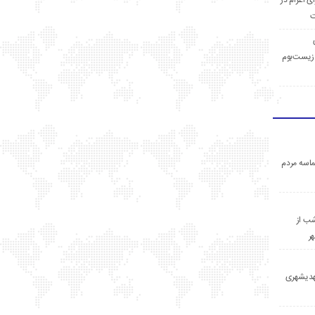
ی اعزام در
ت
زیست‌بوم
اسه مردم
ب از
ر
مهدیشهری