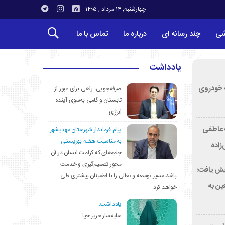
چهارشنبه, ۱۴ مرداد , ۱۴۰۵
شی
چند رسانه ای
درباره ما
تماس با ما
یادداشت
کشف خودروی
صرفه‌جویی، راهی برای عبور از
تابستان و گامی به‌سوی آینده
انرژی
ت عاطفی
پیام فرماندار شهرستان مهدیشهر
به مناسبت هفته بهزیستی:
زاده
جامعه‌ای که کرامت انسان در آن
محور تصمیم‌گیری و خدمت
۴ درصد افزایش یافت؛
باشد،مسیر توسعه و تعالی را با اطمینان بیشتری طی
کب اربعین به
خواهد کرد.
یادداشت؛
سایه‌سار حریر حیا