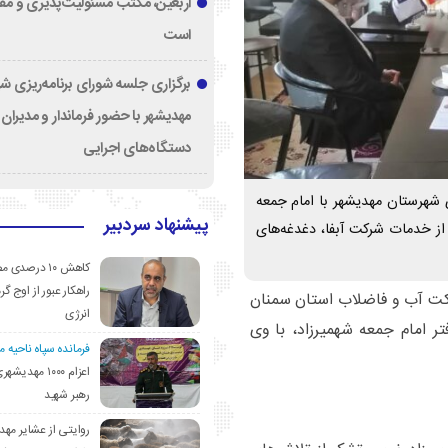
اربعین، مکتب مسئولیت‌پذیری و م
است
برگزاری جلسه شورای برنامه‌ریزی ش
مهدیشهر با حضور فرماندار و مدیران
دستگاه‌های اجرایی
 شهرستان مهدیشهر با امام جمعه
پیشنهاد سردبیر
از خدمات شرکت آبفا، دغدغه‌های
کاهش ۱۰ درصد
راهکار عبور از اوج گرم
ت آب و فاضلاب استان سمنان
انرژی
ر امام جمعه شهمیرزاد، با وی
فرمانده سپاه ناحیه 
اعزام ۱۰۰۰ مهد
رهبر شهید
روایتی از عشایر مهد