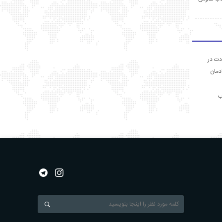
دت در
ادمان