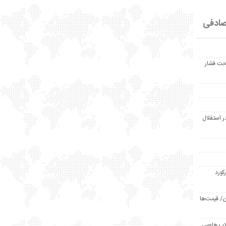
ادفی
حت فشار
ر استقلال
رکورد
/ قیمت‌ها
مد /دردسر کلاب هاوس