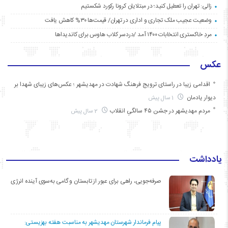
زالی: تهران را تعطیل کنید؛ در مبتلایان کرونا رکورد شکستیم
وضعیت عجیب ملک تجاری و اداری در تهران/ قیمت‌ها ۳۰% کاهش یافت
مردِ خاکستری انتخابات ۱۴۰۰ آمد /دردسر کلاب هاوس برای کاندیداها
عکس
اقدامی زیبا در راستای ترویج فرهنگ شهادت در مهدیشهر ؛ عکس‌های زیبای شهدا بر
دیوار یادمان
1 سال پیش
مردم مهدیشهر در جشن ۴۵ سالگیِ انقلاب
2 سال پیش
یادداشت
صرفه‌جویی، راهی برای عبور از تابستان و گامی به‌سوی آینده انرژی
پیام فرماندار شهرستان مهدیشهر به مناسبت هفته بهزیستی: