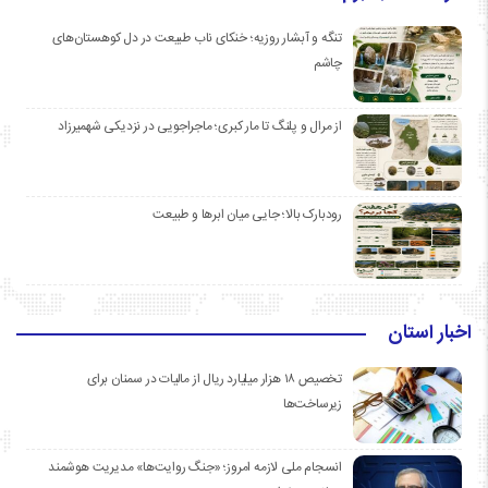
تنگه و آبشار روزیه؛ خنکای ناب طبیعت در دل کوهستان‌های
چاشم
از مرال و پلنگ تا مار کبری؛ ماجراجویی در نزدیکی شهمیرزاد
رودبارک بالا؛ جایی میان ابرها و طبیعت
اخبار استان
تخصیص ۱۸ هزار میلیارد ریال از مالیات در سمنان برای
زیرساخت‌ها
انسجام ملی لازمه امروز؛ «جنگ روایت‌ها» مدیریت هوشمند