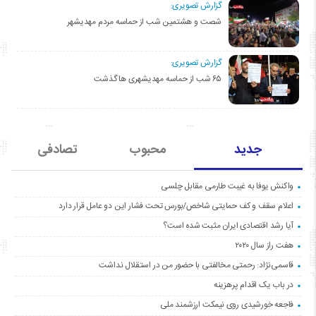
گزارش تصویری:
شصت و هشتمین شب از حماسه مردم مهدیشهر
گزارش تصویری:
۶۵ شب از حماسه مهدیشهری ها گذشت
جدید
محبوب
تصادفی
واکنش یوفا به غیبت طارمی مقابل چلسی
اعلام سقف و کف حمایتی شاخص/بورس تحت فشار این دو عامل قرار دارد
آیا رشد اقتصادی ایران مثبت شده است؟
هفت راز سال ۲۰۲۰
قاسمی‌نژاد: رحمتی مخالفتی با حضور من در استقلال نداشت
در باب یک اقدام پرهزینه
فاجعه خورشیدی روی نیمکت ارزشمند ملی