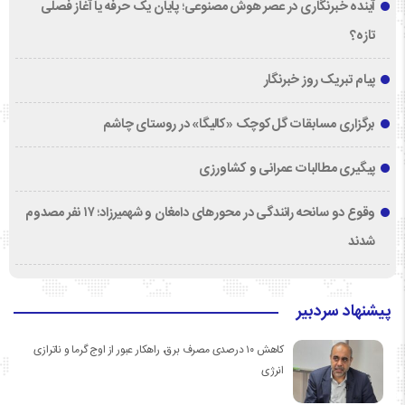
آینده خبرنگاری در عصر هوش مصنوعی؛ پایان یک حرفه یا آغاز فصلی
تازه؟
پیام تبریک روز خبرنگار
برگزاری مسابقات گل‌کوچک «کالیگا» در روستای چاشم
پیگیری مطالبات عمرانی و کشاورزی
وقوع دو سانحه رانندگی در محورهای دامغان و شهمیرزاد؛ ۱۷ نفر مصدوم
شدند
پیشنهاد سردبیر
کاهش ۱۰ درصدی مصرف برق، راهکار عبور از اوج گرما و ناترازی
انرژی