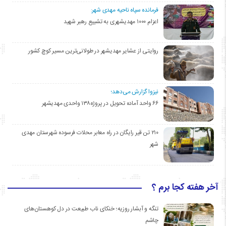
فرمانده سپاه ناحیه مهدی شهر:
اعزام ۱۰۰۰ مهدیشهری به تشییع رهبر شهید
روایتی از عشایر مهدیشهر در طولانی‌ترین مسیر کوچ کشور
نیزوا گزارش می‌دهد؛
۶۶ واحد آماده تحویل در پروژه۱۳۸ واحدی مهدیشهر
۲۱۰ تن قیر رایگان در راه معابر محلات فرسوده شهرستان مهدی
شهر
آخر هفته کجا برم ؟
تنگه و آبشار روزیه؛ خنکای ناب طبیعت در دل کوهستان‌های
چاشم