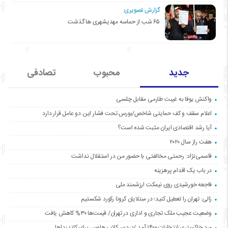
گزارش تصویری:
۶۵ شب از حماسه مهدیشهری ها گذشت
جدید
محبوب
تصادفی
واکنش یوفا به غیبت طارمی مقابل چلسی
اعلام سقف و کف حمایتی شاخص/بورس تحت فشار این دو عامل قرار دارد
آیا رشد اقتصادی ایران مثبت شده است؟
هفت راز سال ۲۰۲۰
قاسمی‌نژاد: رحمتی مخالفتی با حضور من در استقلال نداشت
در باب یک اقدام پرهزینه
فاجعه خورشیدی روی نیمکت ارزشمند ملی
زالی: تهران را تعطیل کنید؛ در مبتلایان کرونا رکورد شکستیم
وضعیت عجیب ملک تجاری و اداری در تهران/ قیمت‌ها ۳۰% کاهش یافت
مردِ خاکستری انتخابات ۱۴۰۰ آمد /دردسر کلاب هاوس برای کاندیداها