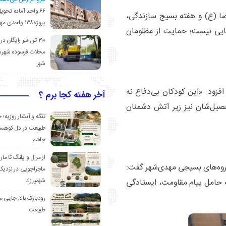
۶۶ واحد آماده تحوی
ضا (ع) و هفته بسیج سازندگی،
پروژه۱۳۸ واحدی مهدیشهر
ایی نیست؛ حمایت از مظلومان
۲۱۰ تن قیر رایگان در
محلات فرسوده شهرس
شهر
افزود: «این کودکان بی‌دفاع نه
آخر هفته کجا برم ؟
تحصیل‌شان نیز زیر آتش دشمنان
تنگه و آبشار روزیه؛ 
طبیعت در دل کوهست
چاشم
از مرال و پلنگ تا مار
 گروه‌های بسیجی مهدی‌شهر گفت:
ماجراجویی در نزدیک
شهمیرزاد
که حامل پیام مقاومت، ایستادگی
رودبارک بالا؛ جایی می
طبیعت