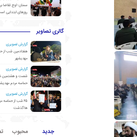
سمنان؛ اوج تقاضا برا
روزهای ابتدایی اس
گالری تصاویر
گزارش تصویری:
هفتادمین شب از حم
مهدیشهر
گزارش تصویری:
شصت و هشتمین ش
حماسه مردم مهدیشه
گزارش تصویری:
۶۵ شب از حماسه 
ها گذشت
جدید
محبوب
تص