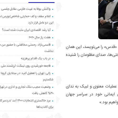
واکنش یوفا به غیبت طارمی مقابل چلسی
اعلام سقف و کف حمایتی شاخص/بورس ت
این دو عامل قرار دارد
آیا رشد اقتصادی ایران مثبت شده است؟
هفت راز سال ۲۰۲۰
قاسمی‌نژاد: رحمتی مخالفتی با حضور من د
م «قدس» را می‌نویسد، این همان
نداشت
تی‌ها، صدای مظلومان را شنیده
در باب یک اقدام پرهزینه
فاجعه خورشیدی روی نیمکت ارزشمند ملی
زالی: تهران را تعطیل کنید؛ در مبتلایان کرونا 
شکستیم
 عملیات معنوی و لبیک به ندای
وضعیت عجیب ملک تجاری و اداری در تهران
۳۰% کاهش یافت
ن ایمانی خود در سراسر جهان
مردِ خاکستری انتخابات ۱۴۰۰ آ
اهیم بود.»
برای کاندیداها