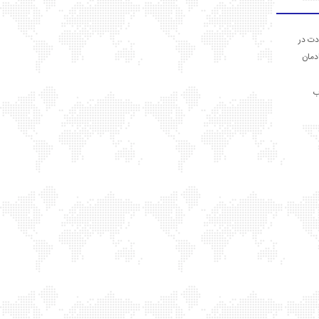
دت در
ادمان