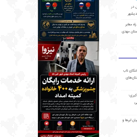
ل در
 راه معابر
تان مهدی
خنکای ناب
ان‌های
 کبری؛
ی
ان ابرها و