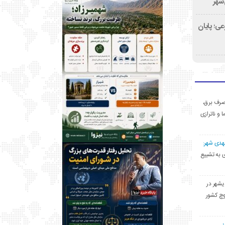
‌شهر
ی؛ پایان
ی مصرف برق،
ا و ناترازی
مهدی شهر:
یشهری به تشییع
یشهر در
وچ کشور