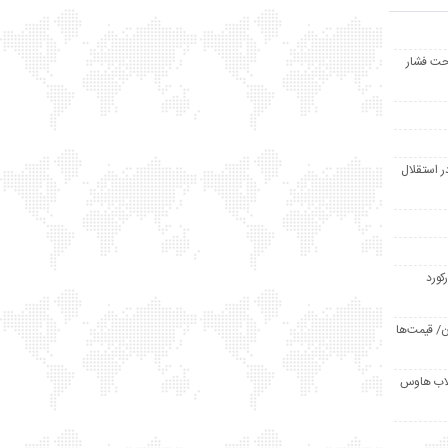
حت فشار
ر استقلال
رکورد
/ قیمت‌ها
مد /دردسر کلاب هاوس