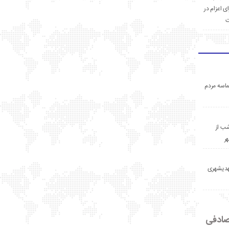
ی اعزام در
ت
اسه مردم
ب از
ر
مهدیشهری
ادفی