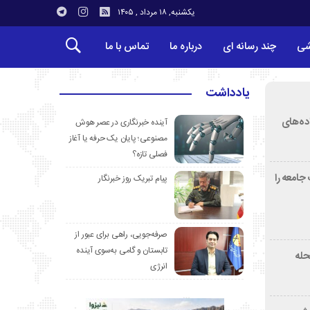
یکشنبه, ۱۸ مرداد , ۱۴۰۵
شی
چند رسانه ای
درباره ما
تماس با ما
یادداشت
ده‌های
آینده خبرنگاری در عصر هوش
مصنوعی؛ پایان یک حرفه یا آغاز
فصلی تازه؟
جامعه را
پیام تبریک روز خبرنگار
صرفه‌جویی، راهی برای عبور از
تابستان و گامی به‌سوی آینده
دمحله
انرژی