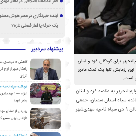
آغاز اقدامات اصلاحی در معابر مهدی
آینده خبرنگاری در عصر هوش مصنوع
یک حرفه یا آغاز فصلی تازه؟
پیشنهاد سردبیر
لتحریر برای کودکان غزه و لبنان
کاهش ۱۰ درصد
راهکار عبور از اوج گرم
 این رزمایش تنها یک کمک مادی
انرژی
ی است.
فرمانده سپاه ناحیه 
ار بسته لوازم‌التحریر به مقصد غزه و لبنان
اعزام ۱۰۰۰ مهد
، فرمانده سپاه استان سمنان، جمعی
رهبر شهید
از مسئولان، فرماندهان نظامی و اقشار مختلف مردم در سالن ۹ دی سپاه ناحیه مهدی‌شهر
روایتی از عشایر مهد
طولانی‌ترین مسیر ک
نیزوا گزارش می‌دهد؛