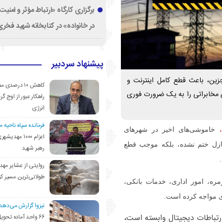
برگزاری کارگاه «ارتباط مؤثر و امنی
در خانواده» در کتابخانه شهید فخری‌
پیشنهاد سردبیر
زین، باعث قطع کامل اینترنت و
کاهش ۱۰ درصد
 مخابراتی را به یک ضرورت فوری
راهکار عبور از اوج گرم
انرژی
فرمانده سپاه ناحیه 
خاموشی‌های اخیر در شهرهای
اعزام ۱۰۰۰ مهد
منازل ختم نشده، بلکه موجب قطع
رهبر شهید
روایتی از عشایر مهد
طولانی‌ترین مسیر ک
مره، امور اداری، خدمات بانکی،
ی مواجه کرده است.
نیزوا گزارش می‌دهد؛
رتباطات دیجیتال وابسته است،
۶۶ واحد آماده تحوی