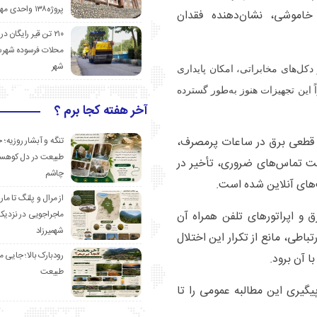
پروژه۱۳۸ واحدی مهدیشهر
 خاموشی، نشان‌دهنده فقدان
۲۱۰ تن قیر رایگان در
محلات فرسوده شهرس
شهر
غذیه اضطراری) در دکل‌های مخابراتی، امکان پایداری
 این تجهیزات هنوز به‌طور گسترده
آخر هفته کجا برم ؟
 که قطعی برق در ساعات پرمصرف،
تنگه و آبشار روزیه؛ 
طبیعت در دل کوهست
بابت تماس‌های ضروری، تأخیر در
چاشم
‌های آنلاین شده است.
از مرال و پلنگ تا مار
ماجراجویی در نزدیک
ق و اپراتورهای تلفن همراه آن
شهمیرزاد
اطی، مانع از تکرار این اختلال
رودبارک بالا؛ جایی می
ا آن برود.
طبیعت
یگیری این مطالبه عمومی را تا