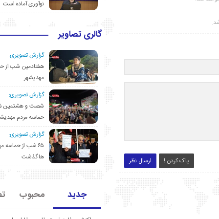
نوآوری آماده است
شد.
گالری تصاویر
گزارش تصویری:
هفتادمین شب از حم
مهدیشهر
گزارش تصویری:
شصت و هشتمین ش
حماسه مردم مهدیشه
گزارش تصویری:
۶۵ شب از حماسه 
ها گذشت
پاک کردن !
ارسال نظر
جدید
محبوب
تص