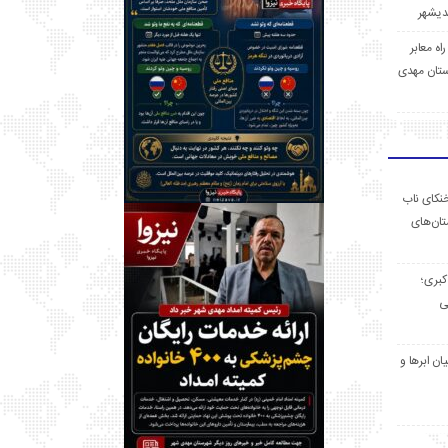
 راه معابر
تان مهدی
خنکای ناب
ان‌های
 کبری؛
ی
ان ابرها و