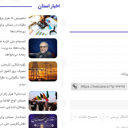
اخبار استان
تخصیص ۱۸ هزار
مالیات در سمنان برای
زیرساخت‌ها
انسجام ملی لازمه ا
روایت‌ها» مدیریت 
رسانه می‌خواهد
رکوردشکنی تاریخی 
مصرف برق کشور؛ ث
‌زاده
۱۵۲۰ مگاواتی با «
مردم
ثبت‌نام ۹ هزار زائ
سمنان؛ اوج تقاضا برا
روزهای ابتدایی اس
انتظار بررسی : 0
مجموع نظرات : 0
استاندار: سمنان برای
نقش‌آفرینی ملی در 
واهد شد.