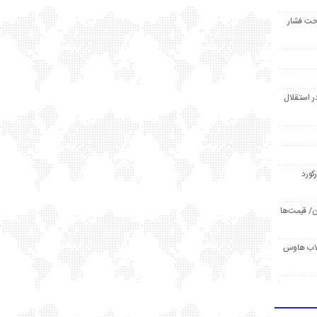
حت فشار
ر استقلال
رکورد
/ قیمت‌ها
مد /دردسر کلاب هاوس