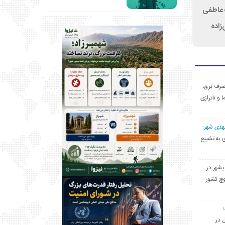
ت عاطفی
زاده
ی مصرف برق،
ا و ناترازی
مهدی شهر:
یشهری به تشییع
یشهر در
وچ کشور
ل در