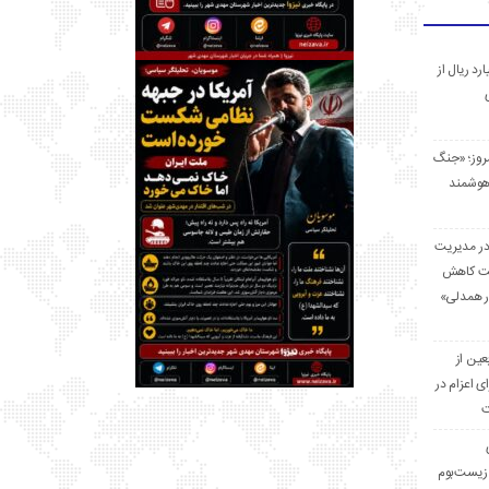
 میلیارد ریال از
مروز؛ «جنگ
هوشمند
در مدیریت
بت کاهش
قرار همدلی»
ر اربعین از
ی اعزام در
ت
زیست‌بوم