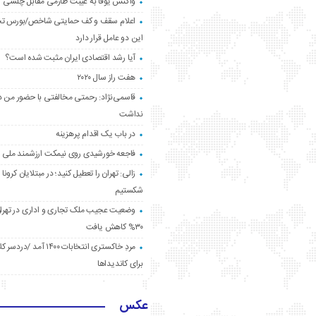
واکنش یوفا به غیبت طارمی مقابل چلسی
اعلام سقف و کف حمایتی شاخص/بورس ت
این دو عامل قرار دارد
آیا رشد اقتصادی ایران مثبت شده است؟
هفت راز سال ۲۰۲۰
قاسمی‌نژاد: رحمتی مخالفتی با حضور من د
نداشت
در باب یک اقدام پرهزینه
فاجعه خورشیدی روی نیمکت ارزشمند ملی
زالی: تهران را تعطیل کنید؛ در مبتلایان کرونا 
شکستیم
وضعیت عجیب ملک تجاری و اداری در تهران
۳۰% کاهش یافت
مردِ خاکستری انتخابات ۱۴۰۰ آ
برای کاندیداها
عکس