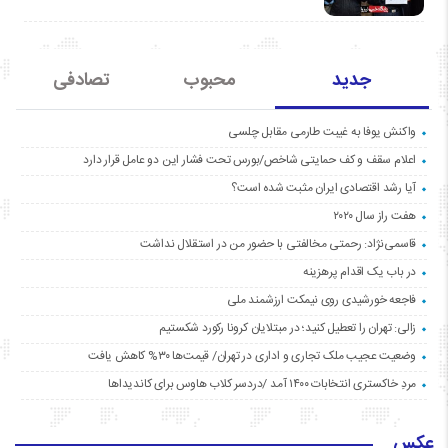
جدید
محبوب
تصادفی
واکنش یوفا به غیبت طارمی مقابل چلسی
اعلام سقف و کف حمایتی شاخص/بورس تحت فشار این دو عامل قرار دارد
آیا رشد اقتصادی ایران مثبت شده است؟
هفت راز سال ۲۰۲۰
قاسمی‌نژاد: رحمتی مخالفتی با حضور من در استقلال نداشت
در باب یک اقدام پرهزینه
فاجعه خورشیدی روی نیمکت ارزشمند ملی
زالی: تهران را تعطیل کنید؛ در مبتلایان کرونا رکورد شکستیم
وضعیت عجیب ملک تجاری و اداری در تهران/ قیمت‌ها ۳۰% کاهش یافت
مردِ خاکستری انتخابات ۱۴۰۰ آمد /دردسر کلاب هاوس برای کاندیداها
عکس