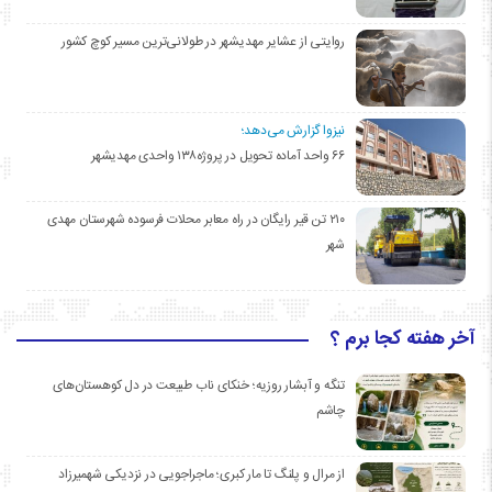
روایتی از عشایر مهدیشهر در طولانی‌ترین مسیر کوچ کشور
نیزوا گزارش می‌دهد؛
۶۶ واحد آماده تحویل در پروژه۱۳۸ واحدی مهدیشهر
۲۱۰ تن قیر رایگان در راه معابر محلات فرسوده شهرستان مهدی
شهر
آخر هفته کجا برم ؟
تنگه و آبشار روزیه؛ خنکای ناب طبیعت در دل کوهستان‌های
چاشم
از مرال و پلنگ تا مار کبری؛ ماجراجویی در نزدیکی شهمیرزاد