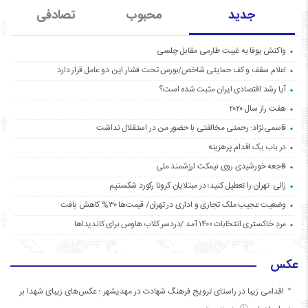
جدید
محبوب
تصادفی
واکنش یوفا به غیبت طارمی مقابل چلسی
اعلام سقف و کف حمایتی شاخص/بورس تحت فشار این دو عامل قرار دارد
آیا رشد اقتصادی ایران مثبت شده است؟
هفت راز سال ۲۰۲۰
قاسمی‌نژاد: رحمتی مخالفتی با حضور من در استقلال نداشت
در باب یک اقدام پرهزینه
فاجعه خورشیدی روی نیمکت ارزشمند ملی
زالی: تهران را تعطیل کنید؛ در مبتلایان کرونا رکورد شکستیم
وضعیت عجیب ملک تجاری و اداری در تهران/ قیمت‌ها ۳۰% کاهش یافت
مردِ خاکستری انتخابات ۱۴۰۰ آمد /دردسر کلاب هاوس برای کاندیداها
عکس
اقدامی زیبا در راستای ترویج فرهنگ شهادت در مهدیشهر ؛ عکس‌های زیبای شهدا بر