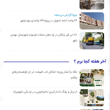
نیزوا گزارش می‌دهد؛
۶۶ واحد آماده تحویل در پروژه۱۳۸ واحدی مهدیشهر
۲۱۰ تن قیر رایگان در راه معابر محلات فرسوده شهرستان مهدی
شهر
آخر هفته کجا برم ؟
تنگه و آبشار روزیه؛ خنکای ناب طبیعت در دل کوهستان‌های
چاشم
از مرال و پلنگ تا مار کبری؛ ماجراجویی در نزدیکی شهمیرزاد