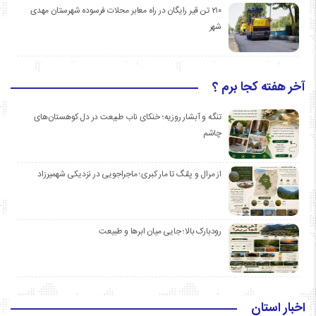
۲۱۰ تن قیر رایگان در راه معابر محلات فرسوده شهرستان مهدی
شهر
آخر هفته کجا برم ؟
تنگه و آبشار روزیه؛ خنکای ناب طبیعت در دل کوهستان‌های
چاشم
از مرال و پلنگ تا مار کبری؛ ماجراجویی در نزدیکی شهمیرزاد
رودبارک بالا؛ جایی میان ابرها و طبیعت
اخبار استان