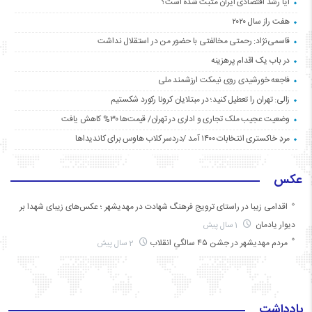
آیا رشد اقتصادی ایران مثبت شده است؟
هفت راز سال ۲۰۲۰
قاسمی‌نژاد: رحمتی مخالفتی با حضور من در استقلال نداشت
در باب یک اقدام پرهزینه
فاجعه خورشیدی روی نیمکت ارزشمند ملی
زالی: تهران را تعطیل کنید؛ در مبتلایان کرونا رکورد شکستیم
وضعیت عجیب ملک تجاری و اداری در تهران/ قیمت‌ها ۳۰% کاهش یافت
مردِ خاکستری انتخابات ۱۴۰۰ آمد /دردسر کلاب هاوس برای کاندیداها
عکس
اقدامی زیبا در راستای ترویج فرهنگ شهادت در مهدیشهر ؛ عکس‌های زیبای شهدا بر
دیوار یادمان
1 سال پیش
مردم مهدیشهر در جشن ۴۵ سالگیِ انقلاب
2 سال پیش
یادداشت