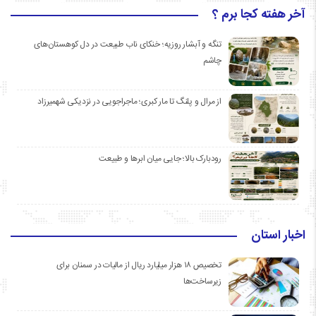
آخر هفته کجا برم ؟
تنگه و آبشار روزیه؛ خنکای ناب طبیعت در دل کوهستان‌های
چاشم
از مرال و پلنگ تا مار کبری؛ ماجراجویی در نزدیکی شهمیرزاد
رودبارک بالا؛ جایی میان ابرها و طبیعت
اخبار استان
تخصیص ۱۸ هزار میلیارد ریال از مالیات در سمنان برای
زیرساخت‌ها