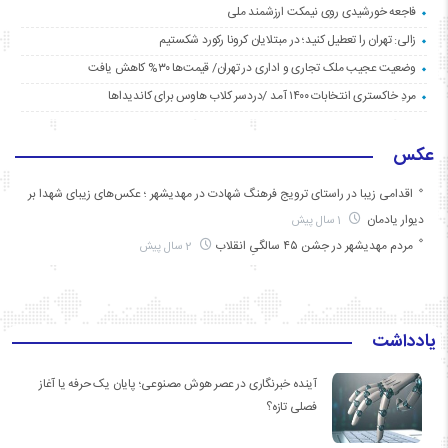
فاجعه خورشیدی روی نیمکت ارزشمند ملی
زالی: تهران را تعطیل کنید؛ در مبتلایان کرونا رکورد شکستیم
وضعیت عجیب ملک تجاری و اداری در تهران/ قیمت‌ها ۳۰% کاهش یافت
مردِ خاکستری انتخابات ۱۴۰۰ آمد /دردسر کلاب هاوس برای کاندیداها
عکس
اقدامی زیبا در راستای ترویج فرهنگ شهادت در مهدیشهر ؛ عکس‌های زیبای شهدا بر
دیوار یادمان
1 سال پیش
مردم مهدیشهر در جشن ۴۵ سالگیِ انقلاب
2 سال پیش
یادداشت
آینده خبرنگاری در عصر هوش مصنوعی؛ پایان یک حرفه یا آغاز
فصلی تازه؟