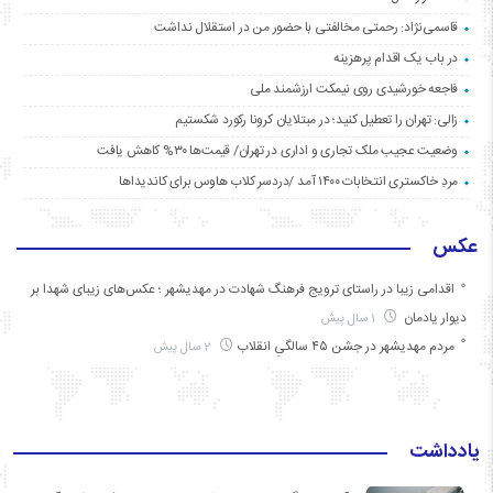
قاسمی‌نژاد: رحمتی مخالفتی با حضور من در استقلال نداشت
در باب یک اقدام پرهزینه
فاجعه خورشیدی روی نیمکت ارزشمند ملی
زالی: تهران را تعطیل کنید؛ در مبتلایان کرونا رکورد شکستیم
وضعیت عجیب ملک تجاری و اداری در تهران/ قیمت‌ها ۳۰% کاهش یافت
مردِ خاکستری انتخابات ۱۴۰۰ آمد /دردسر کلاب هاوس برای کاندیداها
عکس
اقدامی زیبا در راستای ترویج فرهنگ شهادت در مهدیشهر ؛ عکس‌های زیبای شهدا بر
دیوار یادمان
1 سال پیش
مردم مهدیشهر در جشن ۴۵ سالگیِ انقلاب
2 سال پیش
یادداشت