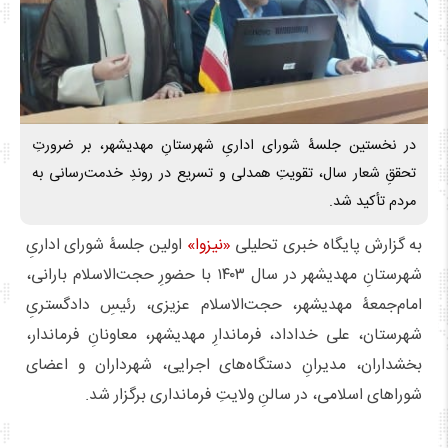
در نخستین جلسۀ شورای اداریِ شهرستانِ مهدیشهر، بر ضرورتِ
تحققِ شعار سال، تقویتِ همدلی و تسریع در روندِ خدمت‌رسانی به
مردم تأکید شد.
به گزارش پایگاه خبری تحلیلی
«نیزوا»
اولین جلسۀ شورای اداریِ
شهرستانِ مهدیشهر در سال ۱۴۰۳ با حضورِ حجت‌الاسلام بارانی،
امام‌جمعۀ مهدیشهر، حجت‌الاسلام عزیزی، رئیسِ دادگستریِ
شهرستان، علی خداداد، فرماندارِ مهدیشهر، معاونانِ فرماندار،
بخشداران، مدیرانِ دستگاه‌های اجرایی، شهرداران و اعضای
شوراهای اسلامی، در سالنِ ولایتِ فرمانداری برگزار شد.