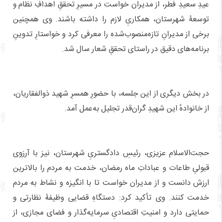
عیدِ سعیدِ فطر، از مدیران خواست در مسیرِ تحققِ اهدافِ نظام و
توسعۀ شهرستان، همکاریِ لازم را داشته باشند. وی همچنین
برخی از مدیرانِ تازه‌منصوب‌شده را معرفی کرد و خواستارِ تدوینِ
برنامه‌های دقیق در راستای تحققِ شعار سال شد.
در بخش دیگری از این جلسه، با حضورِ همسرِ شهید ذوالفقاریان،
از خانواده‌ٔ این شهیدِ گران‌قدر تجلیل به‌عمل آمد.
حجت‌الاسلام عزیزی، رئیسِ دادگستریِ شهرستان، نیز با آرزوی
قبولیِ طاعات و عباداتِ ماه رمضان، خدمت به مردم را بالاترین
ارزش دانست و از مدیران خواست تا با انگیزه و نشاط به مردم
خدمت کنند. وی تأکید کرد: دستگاهِ قضایی وظیفۀ نظارتی و
حمایتی دارد و امنیتِ اقتصادیِ سرمایه‌گذار و فضای مجازی، از