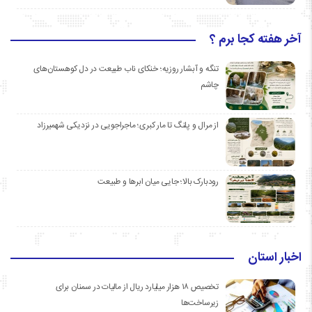
آخر هفته کجا برم ؟
تنگه و آبشار روزیه؛ خنکای ناب طبیعت در دل کوهستان‌های
چاشم
از مرال و پلنگ تا مار کبری؛ ماجراجویی در نزدیکی شهمیرزاد
رودبارک بالا؛ جایی میان ابرها و طبیعت
اخبار استان
تخصیص ۱۸ هزار میلیارد ریال از مالیات در سمنان برای
زیرساخت‌ها