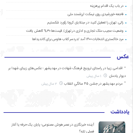
در باب یک اقدام پرهزینه
فاجعه خورشیدی روی نیمکت ارزشمند ملی
زالی: تهران را تعطیل کنید؛ در مبتلایان کرونا رکورد شکستیم
وضعیت عجیب ملک تجاری و اداری در تهران/ قیمت‌ها ۳۰% کاهش یافت
مردِ خاکستری انتخابات ۱۴۰۰ آمد /دردسر کلاب هاوس برای کاندیداها
عکس
اقدامی زیبا در راستای ترویج فرهنگ شهادت در مهدیشهر ؛ عکس‌های زیبای شهدا بر
دیوار یادمان
1 سال پیش
مردم مهدیشهر در جشن ۴۵ سالگیِ انقلاب
2 سال پیش
یادداشت
آینده خبرنگاری در عصر هوش مصنوعی؛ پایان یک حرفه یا آغاز
فصلی تازه؟