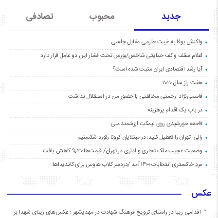
جدید
محبوب
تصادفی
واکنش یوفا به غیبت طارمی مقابل چلسی
اعلام سقف و کف حمایتی شاخص/بورس تحت فشار این دو عامل قرار دارد
آیا رشد اقتصادی ایران مثبت شده است؟
هفت راز سال ۲۰۲۰
قاسمی‌نژاد: رحمتی مخالفتی با حضور من در استقلال نداشت
در باب یک اقدام پرهزینه
فاجعه خورشیدی روی نیمکت ارزشمند ملی
زالی: تهران را تعطیل کنید؛ در مبتلایان کرونا رکورد شکستیم
وضعیت عجیب ملک تجاری و اداری در تهران/ قیمت‌ها ۳۰% کاهش یافت
مردِ خاکستری انتخابات ۱۴۰۰ آمد /دردسر کلاب هاوس برای کاندیداها
عکس
اقدامی زیبا در راستای ترویج فرهنگ شهادت در مهدیشهر ؛ عکس‌های زیبای شهدا بر