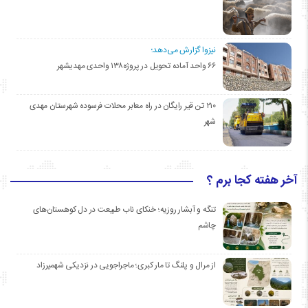
نیزوا گزارش می‌دهد؛
۶۶ واحد آماده تحویل در پروژه۱۳۸ واحدی مهدیشهر
۲۱۰ تن قیر رایگان در راه معابر محلات فرسوده شهرستان مهدی
شهر
آخر هفته کجا برم ؟
تنگه و آبشار روزیه؛ خنکای ناب طبیعت در دل کوهستان‌های
چاشم
از مرال و پلنگ تا مار کبری؛ ماجراجویی در نزدیکی شهمیرزاد