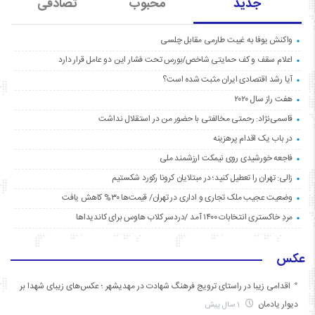
جدید
محبوب
تصادفی
واکنش یوفا به غیبت طارمی مقابل چلسی
اعلام سقف و کف حمایتی شاخص/بورس تحت فشار این دو عامل قرار دارد
آیا رشد اقتصادی ایران مثبت شده است؟
هفت راز سال ۲۰۲۰
قاسمی‌نژاد: رحمتی مخالفتی با حضور من در استقلال نداشت
در باب یک اقدام پرهزینه
فاجعه خورشیدی روی نیمکت ارزشمند ملی
زالی: تهران را تعطیل کنید؛ در مبتلایان کرونا رکورد شکستیم
وضعیت عجیب ملک تجاری و اداری در تهران/ قیمت‌ها ۳۰% کاهش یافت
مردِ خاکستری انتخابات ۱۴۰۰ آمد /دردسر کلاب هاوس برای کاندیداها
عکس
اقدامی زیبا در راستای ترویج فرهنگ شهادت در مهدیشهر ؛ عکس‌های زیبای شهدا بر
دیوار یادمان
1 سال پیش