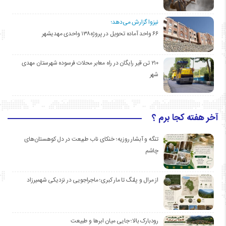
نیزوا گزارش می‌دهد؛
۶۶ واحد آماده تحویل در پروژه۱۳۸ واحدی مهدیشهر
۲۱۰ تن قیر رایگان در راه معابر محلات فرسوده شهرستان مهدی
شهر
آخر هفته کجا برم ؟
تنگه و آبشار روزیه؛ خنکای ناب طبیعت در دل کوهستان‌های
چاشم
از مرال و پلنگ تا مار کبری؛ ماجراجویی در نزدیکی شهمیرزاد
رودبارک بالا؛ جایی میان ابرها و طبیعت