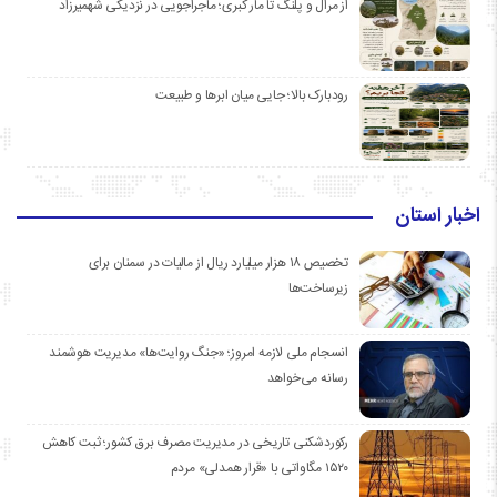
از مرال و پلنگ تا مار کبری؛ ماجراجویی در نزدیکی شهمیرزاد
رودبارک بالا؛ جایی میان ابرها و طبیعت
اخبار استان
تخصیص ۱۸ هزار میلیارد ریال از مالیات در سمنان برای
زیرساخت‌ها
انسجام ملی لازمه امروز؛ «جنگ روایت‌ها» مدیریت هوشمند
رسانه می‌خواهد
رکوردشکنی تاریخی در مدیریت مصرف برق کشور؛ ثبت کاهش
۱۵۲۰ مگاواتی با «قرار همدلی» مردم