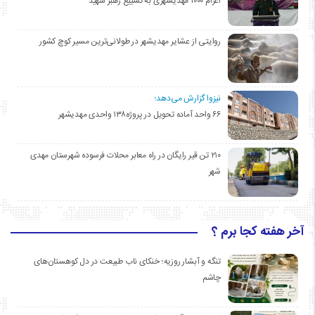
اعزام ۱۰۰۰ مهدیشهری به تشییع رهبر شهید
روایتی از عشایر مهدیشهر در طولانی‌ترین مسیر کوچ کشور
نیزوا گزارش می‌دهد؛
۶۶ واحد آماده تحویل در پروژه۱۳۸ واحدی مهدیشهر
۲۱۰ تن قیر رایگان در راه معابر محلات فرسوده شهرستان مهدی
شهر
آخر هفته کجا برم ؟
تنگه و آبشار روزیه؛ خنکای ناب طبیعت در دل کوهستان‌های
چاشم