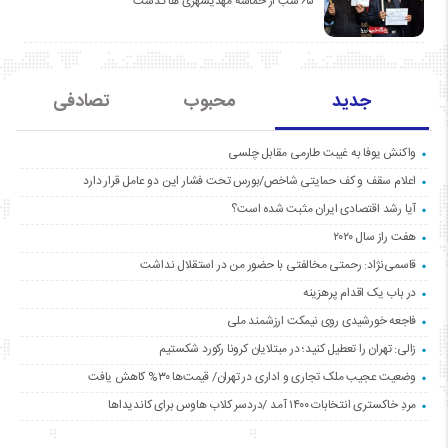
۶۵ شب از حماسه مهدیشهری ها گذشت
جدید
محبوب
تصادفی
واکنش یوفا به غیبت طارمی مقابل چلسی
اعلام سقف و کف حمایتی شاخص/بورس تحت فشار این دو عامل قرار دارد
آیا رشد اقتصادی ایران مثبت شده است؟
هفت راز سال ۲۰۲۰
قاسمی‌نژاد: رحمتی مخالفتی با حضور من در استقلال نداشت
در باب یک اقدام پرهزینه
فاجعه خورشیدی روی نیمکت ارزشمند ملی
زالی: تهران را تعطیل کنید؛ در مبتلایان کرونا رکورد شکستیم
وضعیت عجیب ملک تجاری و اداری در تهران/ قیمت‌ها ۳۰% کاهش یافت
مردِ خاکستری انتخابات ۱۴۰۰ آمد /دردسر کلاب هاوس برای کاندیداها