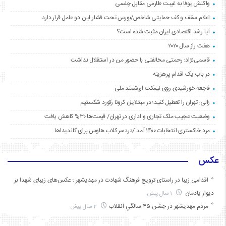
واکنش یوفا به غیبت طارمی مقابل چلسی
اعلام سقف و کف حمایتی شاخص/بورس تحت فشار این دو عامل قرار دارد
آیا رشد اقتصادی ایران مثبت شده است؟
هفت راز سال ۲۰۲۰
قاسمی‌نژاد: رحمتی مخالفتی با حضور من در استقلال نداشت
در باب یک اقدام پرهزینه
فاجعه خورشیدی روی نیمکت ارزشمند ملی
زالی: تهران را تعطیل کنید؛ در مبتلایان کرونا رکورد شکستیم
وضعیت عجیب ملک تجاری و اداری در تهران/ قیمت‌ها ۳۰% کاهش یافت
مردِ خاکستری انتخابات ۱۴۰۰ آمد /دردسر کلاب هاوس برای کاندیداها
عکس
اقدامی زیبا در راستای ترویج فرهنگ شهادت در مهدیشهر ؛ عکس‌های زیبای شهدا بر
دیوار یادمان
1 سال پیش
مردم مهدیشهر در جشن ۴۵ سالگیِ انقلاب
2 سال پیش