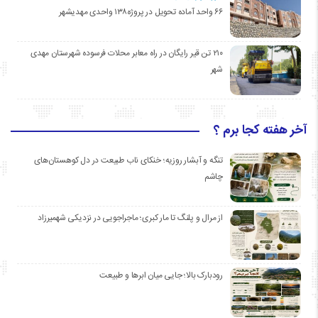
۶۶ واحد آماده تحویل در پروژه۱۳۸ واحدی مهدیشهر
۲۱۰ تن قیر رایگان در راه معابر محلات فرسوده شهرستان مهدی
شهر
آخر هفته کجا برم ؟
تنگه و آبشار روزیه؛ خنکای ناب طبیعت در دل کوهستان‌های
چاشم
از مرال و پلنگ تا مار کبری؛ ماجراجویی در نزدیکی شهمیرزاد
رودبارک بالا؛ جایی میان ابرها و طبیعت