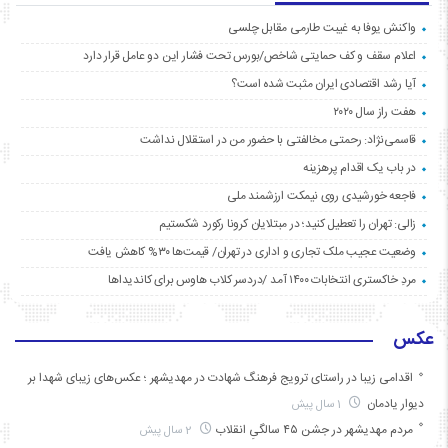
واکنش یوفا به غیبت طارمی مقابل چلسی
اعلام سقف و کف حمایتی شاخص/بورس تحت فشار این دو عامل قرار دارد
آیا رشد اقتصادی ایران مثبت شده است؟
هفت راز سال ۲۰۲۰
قاسمی‌نژاد: رحمتی مخالفتی با حضور من در استقلال نداشت
در باب یک اقدام پرهزینه
فاجعه خورشیدی روی نیمکت ارزشمند ملی
زالی: تهران را تعطیل کنید؛ در مبتلایان کرونا رکورد شکستیم
وضعیت عجیب ملک تجاری و اداری در تهران/ قیمت‌ها ۳۰% کاهش یافت
مردِ خاکستری انتخابات ۱۴۰۰ آمد /دردسر کلاب هاوس برای کاندیداها
عکس
اقدامی زیبا در راستای ترویج فرهنگ شهادت در مهدیشهر ؛ عکس‌های زیبای شهدا بر
دیوار یادمان
1 سال پیش
مردم مهدیشهر در جشن ۴۵ سالگیِ انقلاب
2 سال پیش