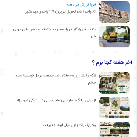
نیزوا گزارش می‌دهد؛
۶۶ واحد آماده تحویل در پروژه۱۳۸ واحدی مهدیشهر
۲۱۰ تن قیر رایگان در راه معابر محلات فرسوده شهرستان مهدی
شهر
آخر هفته کجا برم ؟
تنگه و آبشار روزیه؛ خنکای ناب طبیعت در دل کوهستان‌های
چاشم
از مرال و پلنگ تا مار کبری؛ ماجراجویی در نزدیکی شهمیرزاد
رودبارک بالا؛ جایی میان ابرها و طبیعت