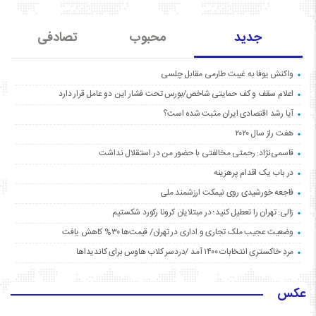
جدید
محبوب
تصادفی
واکنش یوفا به غیبت طارمی مقابل چلسی
اعلام سقف و کف حمایتی شاخص/بورس تحت فشار این دو عامل قرار دارد
آیا رشد اقتصادی ایران مثبت شده است؟
هفت راز سال ۲۰۲۰
قاسمی‌نژاد: رحمتی مخالفتی با حضور من در استقلال نداشت
در باب یک اقدام پرهزینه
فاجعه خورشیدی روی نیمکت ارزشمند ملی
زالی: تهران را تعطیل کنید؛ در مبتلایان کرونا رکورد شکستیم
وضعیت عجیب ملک تجاری و اداری در تهران/ قیمت‌ها ۳۰% کاهش یافت
مردِ خاکستری انتخابات ۱۴۰۰ آمد /دردسر کلاب هاوس برای کاندیداها
عکس