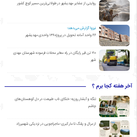
روایتی از عشایر مهدیشهر در طولانی‌ترین مسیر کوچ کشور
نیزوا گزارش می‌دهد؛
۶۶ واحد آماده تحویل در پروژه۱۳۸ واحدی مهدیشهر
۲۱۰ تن قیر رایگان در راه معابر محلات فرسوده شهرستان مهدی
شهر
آخر هفته کجا برم ؟
تنگه و آبشار روزیه؛ خنکای ناب طبیعت در دل کوهستان‌های
چاشم
از مرال و پلنگ تا مار کبری؛ ماجراجویی در نزدیکی شهمیرزاد