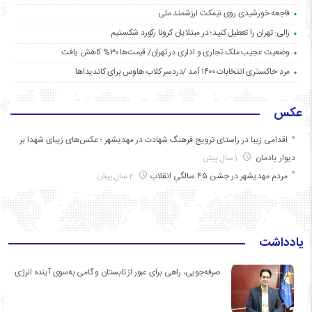
فاجعه خورشیدی روی نیمکت ارزشمند ملی
زالی: تهران را تعطیل کنید؛ در مبتلایان کرونا رکورد شکستیم
وضعیت عجیب ملک تجاری و اداری در تهران/ قیمت‌ها ۳۰% کاهش یافت
مردِ خاکستری انتخابات ۱۴۰۰ آمد /دردسر کلاب هاوس برای کاندیداها
عکس
اقدامی زیبا در راستای ترویج فرهنگ شهادت در مهدیشهر ؛ عکس‌های زیبای شهدا بر
دیوار یادمان
1 سال پیش
مردم مهدیشهر در جشن ۴۵ سالگیِ انقلاب
2 سال پیش
یادداشت
صرفه‌جویی، راهی برای عبور از تابستان و گامی به‌سوی آینده انرژی