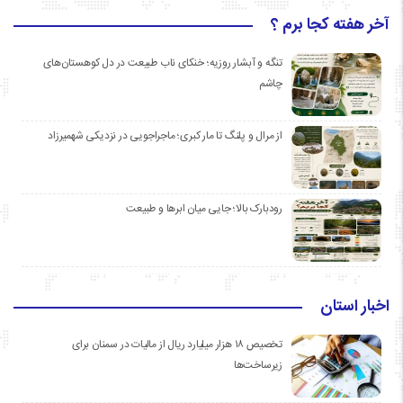
آخر هفته کجا برم ؟
تنگه و آبشار روزیه؛ خنکای ناب طبیعت در دل کوهستان‌های
چاشم
از مرال و پلنگ تا مار کبری؛ ماجراجویی در نزدیکی شهمیرزاد
رودبارک بالا؛ جایی میان ابرها و طبیعت
اخبار استان
تخصیص ۱۸ هزار میلیارد ریال از مالیات در سمنان برای
زیرساخت‌ها