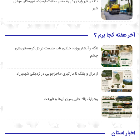
۲۱۰ تن قیر رایگان در راه معابر محلات فرسوده شهرستان مهدی
شهر
آخر هفته کجا برم ؟
تنگه و آبشار روزیه؛ خنکای ناب طبیعت در دل کوهستان‌های
چاشم
از مرال و پلنگ تا مار کبری؛ ماجراجویی در نزدیکی شهمیرزاد
رودبارک بالا؛ جایی میان ابرها و طبیعت
اخبار استان