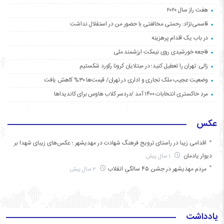
هفت راز سال ۲۰۲۰
قاسمی‌نژاد: رحمتی مخالفتی با حضور من در استقلال نداشت
در باب یک اقدام پرهزینه
فاجعه خورشیدی روی نیمکت ارزشمند ملی
زالی: تهران را تعطیل کنید؛ در مبتلایان کرونا رکورد شکستیم
وضعیت عجیب ملک تجاری و اداری در تهران/ قیمت‌ها ۳۰% کاهش یافت
مردِ خاکستری انتخابات ۱۴۰۰ آمد /دردسر کلاب هاوس برای کاندیداها
عکس
اقدامی زیبا در راستای ترویج فرهنگ شهادت در مهدیشهر ؛ عکس‌های زیبای شهدا بر
دیوار یادمان
1 سال پیش
مردم مهدیشهر در جشن ۴۵ سالگیِ انقلاب
2 سال پیش
یادداشت