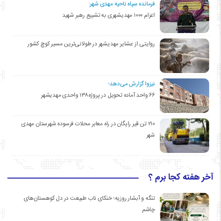
فرمانده سپاه ناحیه مهدی شهر:
اعزام ۱۰۰۰ مهدیشهری به تشییع رهبر شهید
روایتی از عشایر مهدیشهر در طولانی‌ترین مسیر کوچ کشور
نیزوا گزارش می‌دهد؛
۶۶ واحد آماده تحویل در پروژه۱۳۸ واحدی مهدیشهر
۲۱۰ تن قیر رایگان در راه معابر محلات فرسوده شهرستان مهدی
شهر
آخر هفته کجا برم ؟
تنگه و آبشار روزیه؛ خنکای ناب طبیعت در دل کوهستان‌های
چاشم