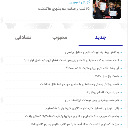
گزارش تصویری:
۶۵ شب از حماسه مهدیشهری ها گذشت
جدید
محبوب
تصادفی
واکنش یوفا به غیبت طارمی مقابل چلسی
اعلام سقف و کف حمایتی شاخص/بورس تحت فشار این دو عامل قرار دارد
آیا رشد اقتصادی ایران مثبت شده است؟
هفت راز سال ۲۰۲۰
قاسمی‌نژاد: رحمتی مخالفتی با حضور من در استقلال نداشت
در باب یک اقدام پرهزینه
فاجعه خورشیدی روی نیمکت ارزشمند ملی
زالی: تهران را تعطیل کنید؛ در مبتلایان کرونا رکورد شکستیم
وضعیت عجیب ملک تجاری و اداری در تهران/ قیمت‌ها ۳۰% کاهش یافت
مردِ خاکستری انتخابات ۱۴۰۰ آمد /دردسر کلاب هاوس برای کاندیداها