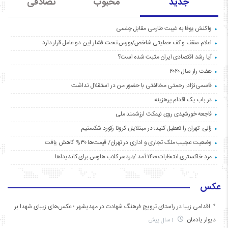
جدید
محبوب
تصادفی
واکنش یوفا به غیبت طارمی مقابل چلسی
اعلام سقف و کف حمایتی شاخص/بورس تحت فشار این دو عامل قرار دارد
آیا رشد اقتصادی ایران مثبت شده است؟
هفت راز سال ۲۰۲۰
قاسمی‌نژاد: رحمتی مخالفتی با حضور من در استقلال نداشت
در باب یک اقدام پرهزینه
فاجعه خورشیدی روی نیمکت ارزشمند ملی
زالی: تهران را تعطیل کنید؛ در مبتلایان کرونا رکورد شکستیم
وضعیت عجیب ملک تجاری و اداری در تهران/ قیمت‌ها ۳۰% کاهش یافت
مردِ خاکستری انتخابات ۱۴۰۰ آمد /دردسر کلاب هاوس برای کاندیداها
عکس
اقدامی زیبا در راستای ترویج فرهنگ شهادت در مهدیشهر ؛ عکس‌های زیبای شهدا بر
دیوار یادمان
1 سال پیش