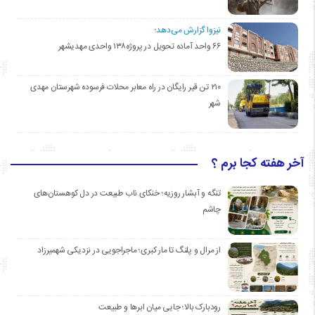
نیزوا گزارش می‌دهد؛
۶۶ واحد آماده تحویل در پروژه۱۳۸ واحدی مهدیشهر
۲۱۰ تن قیر رایگان در راه معابر محلات فرسوده شهرستان مهدی
شهر
آخر هفته کجا برم ؟
تنگه و آبشار روزیه؛ خنکای ناب طبیعت در دل کوهستان‌های
چاشم
از مرال و پلنگ تا مار کبری؛ ماجراجویی در نزدیکی شهمیرزاد
رودبارک بالا؛ جایی میان ابرها و طبیعت