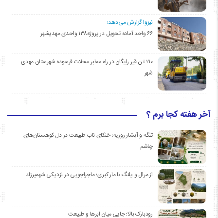
نیزوا گزارش می‌دهد؛
۶۶ واحد آماده تحویل در پروژه۱۳۸ واحدی مهدیشهر
۲۱۰ تن قیر رایگان در راه معابر محلات فرسوده شهرستان مهدی
شهر
آخر هفته کجا برم ؟
تنگه و آبشار روزیه؛ خنکای ناب طبیعت در دل کوهستان‌های
چاشم
از مرال و پلنگ تا مار کبری؛ ماجراجویی در نزدیکی شهمیرزاد
رودبارک بالا؛ جایی میان ابرها و طبیعت