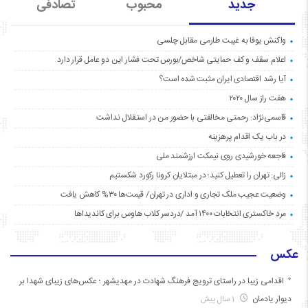
جدید
محبوب
تصادفی
واکنش یوفا به غیبت طارمی مقابل چلسی
اعلام سقف و کف حمایتی شاخص/بورس تحت فشار این دو عامل قرار دارد
آیا رشد اقتصادی ایران مثبت شده است؟
هفت راز سال ۲۰۲۰
قاسمی‌نژاد: رحمتی مخالفتی با حضور من در استقلال نداشت
در باب یک اقدام پرهزینه
فاجعه خورشیدی روی نیمکت ارزشمند ملی
زالی: تهران را تعطیل کنید؛ در مبتلایان کرونا رکورد شکستیم
وضعیت عجیب ملک تجاری و اداری در تهران/ قیمت‌ها ۳۰% کاهش یافت
مردِ خاکستری انتخابات ۱۴۰۰ آمد /دردسر کلاب هاوس برای کاندیداها
عکس
اقدامی زیبا در راستای ترویج فرهنگ شهادت در مهدیشهر ؛ عکس‌های زیبای شهدا بر
دیوار یادمان
1 سال پیش