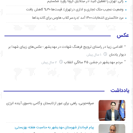
زالی: تهران را تعطیل کنید؛ در مبتلایان کرونا رکورد شکستیم
وضعیت عجیب ملک تجاری و اداری در تهران/ قیمت‌ها ۳۰% کاهش یافت
مردِ خاکستری انتخابات ۱۴۰۰ آمد /دردسر کلاب هاوس برای کاندیداها
عکس
اقدامی زیبا در راستای ترویج فرهنگ شهادت در مهدیشهر ؛ عکس‌های زیبای شهدا بر
دیوار یادمان
1 سال پیش
مردم مهدیشهر در جشن ۴۵ سالگیِ انقلاب
2 سال پیش
یادداشت
صرفه‌جویی، راهی برای عبور از تابستان و گامی به‌سوی آینده انرژی
پیام فرماندار شهرستان مهدیشهر به مناسبت هفته بهزیستی: