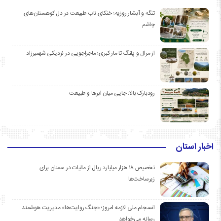
تنگه و آبشار روزیه؛ خنکای ناب طبیعت در دل کوهستان‌های
چاشم
از مرال و پلنگ تا مار کبری؛ ماجراجویی در نزدیکی شهمیرزاد
رودبارک بالا؛ جایی میان ابرها و طبیعت
اخبار استان
تخصیص ۱۸ هزار میلیارد ریال از مالیات در سمنان برای
زیرساخت‌ها
انسجام ملی لازمه امروز؛ «جنگ روایت‌ها» مدیریت هوشمند
رسانه می‌خواهد