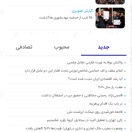
گزارش تصویری:
۶۵ شب از حماسه مهدیشهری ها گذشت
جدید
محبوب
تصادفی
واکنش یوفا به غیبت طارمی مقابل چلسی
اعلام سقف و کف حمایتی شاخص/بورس تحت فشار این دو عامل قرار دارد
آیا رشد اقتصادی ایران مثبت شده است؟
هفت راز سال ۲۰۲۰
قاسمی‌نژاد: رحمتی مخالفتی با حضور من در استقلال نداشت
در باب یک اقدام پرهزینه
فاجعه خورشیدی روی نیمکت ارزشمند ملی
زالی: تهران را تعطیل کنید؛ در مبتلایان کرونا رکورد شکستیم
وضعیت عجیب ملک تجاری و اداری در تهران/ قیمت‌ها ۳۰% کاهش یافت