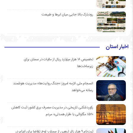
رودبارک بالا؛ جایی میان ابرها و طبیعت
اخبار استان
تخصیص ۱۸ هزار میلیارد ریال از مالیات در سمنان برای
زیرساخت‌ها
انسجام ملی لازمه امروز؛ «جنگ روایت‌ها» مدیریت هوشمند
رسانه می‌خواهد
رکوردشکنی تاریخی در مدیریت مصرف برق کشور؛ ثبت کاهش
۱۵۲۰ مگاواتی با «قرار همدلی» مردم
ثبت‌نام ۹ هزار زائر اربعین از سمنان؛ اوج تقاضا برای اعزام در