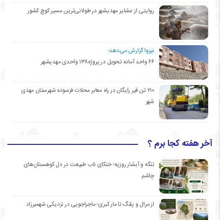
روایتی از عشایر مهدیشهر در طولانی‌ترین مسیر کوچ کشور
نیزوا گزارش می‌دهد؛
۶۶ واحد آماده تحویل در پروژه۱۳۸ واحدی مهدیشهر
۲۱۰ تن قیر رایگان در راه معابر محلات فرسوده شهرستان مهدی
شهر
آخر هفته کجا برم ؟
تنگه و آبشار روزیه؛ خنکای ناب طبیعت در دل کوهستان‌های
چاشم
از مرال و پلنگ تا مار کبری؛ ماجراجویی در نزدیکی شهمیرزاد