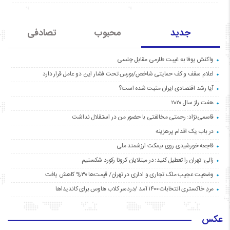
جدید
محبوب
تصادفی
واکنش یوفا به غیبت طارمی مقابل چلسی
اعلام سقف و کف حمایتی شاخص/بورس تحت فشار این دو عامل قرار دارد
آیا رشد اقتصادی ایران مثبت شده است؟
هفت راز سال ۲۰۲۰
قاسمی‌نژاد: رحمتی مخالفتی با حضور من در استقلال نداشت
در باب یک اقدام پرهزینه
فاجعه خورشیدی روی نیمکت ارزشمند ملی
زالی: تهران را تعطیل کنید؛ در مبتلایان کرونا رکورد شکستیم
وضعیت عجیب ملک تجاری و اداری در تهران/ قیمت‌ها ۳۰% کاهش یافت
مردِ خاکستری انتخابات ۱۴۰۰ آمد /دردسر کلاب هاوس برای کاندیداها
عکس