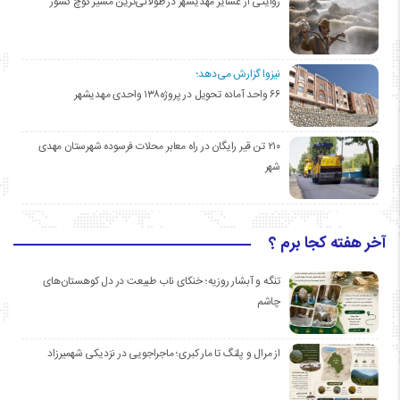
روایتی از عشایر مهدیشهر در طولانی‌ترین مسیر کوچ کشور
نیزوا گزارش می‌دهد؛
۶۶ واحد آماده تحویل در پروژه۱۳۸ واحدی مهدیشهر
۲۱۰ تن قیر رایگان در راه معابر محلات فرسوده شهرستان مهدی
شهر
آخر هفته کجا برم ؟
تنگه و آبشار روزیه؛ خنکای ناب طبیعت در دل کوهستان‌های
چاشم
از مرال و پلنگ تا مار کبری؛ ماجراجویی در نزدیکی شهمیرزاد