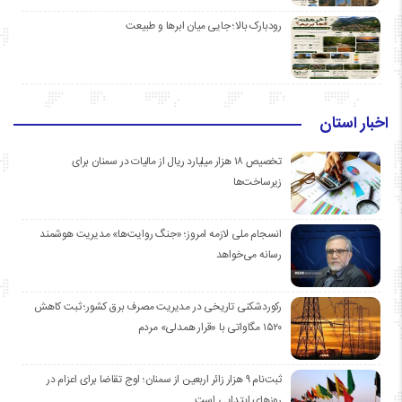
رودبارک بالا؛ جایی میان ابرها و طبیعت
اخبار استان
تخصیص ۱۸ هزار میلیارد ریال از مالیات در سمنان برای
زیرساخت‌ها
انسجام ملی لازمه امروز؛ «جنگ روایت‌ها» مدیریت هوشمند
رسانه می‌خواهد
رکوردشکنی تاریخی در مدیریت مصرف برق کشور؛ ثبت کاهش
۱۵۲۰ مگاواتی با «قرار همدلی» مردم
ثبت‌نام ۹ هزار زائر اربعین از سمنان؛ اوج تقاضا برای اعزام در
روزهای ابتدایی است