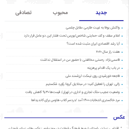
جدید
محبوب
تصادفی
واکنش یوفا به غیبت طارمی مقابل چلسی
اعلام سقف و کف حمایتی شاخص/بورس تحت فشار این دو عامل قرار دارد
آیا رشد اقتصادی ایران مثبت شده است؟
هفت راز سال ۲۰۲۰
قاسمی‌نژاد: رحمتی مخالفتی با حضور من در استقلال نداشت
در باب یک اقدام پرهزینه
فاجعه خورشیدی روی نیمکت ارزشمند ملی
زالی: تهران را تعطیل کنید؛ در مبتلایان کرونا رکورد شکستیم
وضعیت عجیب ملک تجاری و اداری در تهران/ قیمت‌ها ۳۰% کاهش یافت
مردِ خاکستری انتخابات ۱۴۰۰ آمد /دردسر کلاب هاوس برای کاندیداها
عکس
اقدامی زیبا در راستای ترویج فرهنگ شهادت در مهدیشهر ؛ عکس‌های زیبای شهدا بر