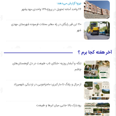
نیزوا گزارش می‌دهد؛
۶۶ واحد آماده تحویل در پروژه۱۳۸ واحدی مهدیشهر
۲۱۰ تن قیر رایگان در راه معابر محلات فرسوده شهرستان مهدی
شهر
آخر هفته کجا برم ؟
تنگه و آبشار روزیه؛ خنکای ناب طبیعت در دل کوهستان‌های
چاشم
از مرال و پلنگ تا مار کبری؛ ماجراجویی در نزدیکی شهمیرزاد
رودبارک بالا؛ جایی میان ابرها و طبیعت