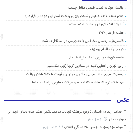
واکنش یوفا به غیبت طارمی مقابل چلسی
اعلام سقف و کف حمایتی شاخص/بورس تحت فشار این دو عامل قرار دارد
آیا رشد اقتصادی ایران مثبت شده است؟
هفت راز سال ۲۰۲۰
قاسمی‌نژاد: رحمتی مخالفتی با حضور من در استقلال نداشت
در باب یک اقدام پرهزینه
فاجعه خورشیدی روی نیمکت ارزشمند ملی
زالی: تهران را تعطیل کنید؛ در مبتلایان کرونا رکورد شکستیم
وضعیت عجیب ملک تجاری و اداری در تهران/ قیمت‌ها ۳۰% کاهش یافت
مردِ خاکستری انتخابات ۱۴۰۰ آمد /دردسر کلاب هاوس برای کاندیداها
عکس
اقدامی زیبا در راستای ترویج فرهنگ شهادت در مهدیشهر ؛ عکس‌های زیبای شهدا بر
دیوار یادمان
1 سال پیش
مردم مهدیشهر در جشن ۴۵ سالگیِ انقلاب
2 سال پیش