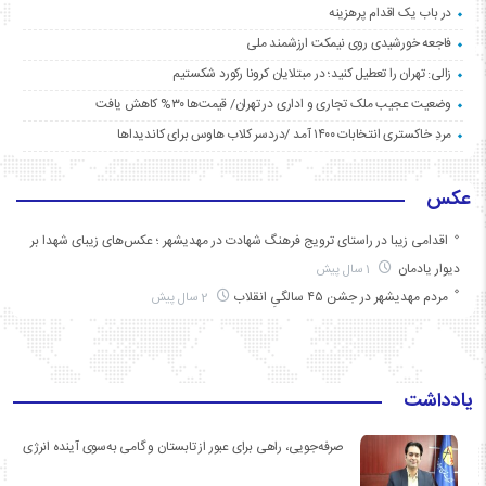
در باب یک اقدام پرهزینه
فاجعه خورشیدی روی نیمکت ارزشمند ملی
زالی: تهران را تعطیل کنید؛ در مبتلایان کرونا رکورد شکستیم
وضعیت عجیب ملک تجاری و اداری در تهران/ قیمت‌ها ۳۰% کاهش یافت
مردِ خاکستری انتخابات ۱۴۰۰ آمد /دردسر کلاب هاوس برای کاندیداها
عکس
اقدامی زیبا در راستای ترویج فرهنگ شهادت در مهدیشهر ؛ عکس‌های زیبای شهدا بر
دیوار یادمان
1 سال پیش
مردم مهدیشهر در جشن ۴۵ سالگیِ انقلاب
2 سال پیش
یادداشت
صرفه‌جویی، راهی برای عبور از تابستان و گامی به‌سوی آینده انرژی