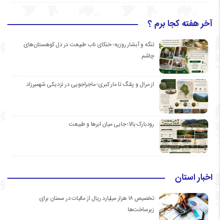
آخر هفته کجا برم ؟
تنگه و آبشار روزیه؛ خنکای ناب طبیعت در دل کوهستان‌های
چاشم
از مرال و پلنگ تا مار کبری؛ ماجراجویی در نزدیکی شهمیرزاد
رودبارک بالا؛ جایی میان ابرها و طبیعت
اخبار استان
تخصیص ۱۸ هزار میلیارد ریال از مالیات در سمنان برای
زیرساخت‌ها