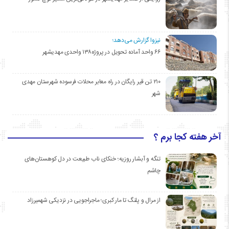
نیزوا گزارش می‌دهد؛
۶۶ واحد آماده تحویل در پروژه۱۳۸ واحدی مهدیشهر
۲۱۰ تن قیر رایگان در راه معابر محلات فرسوده شهرستان مهدی
شهر
آخر هفته کجا برم ؟
تنگه و آبشار روزیه؛ خنکای ناب طبیعت در دل کوهستان‌های
چاشم
از مرال و پلنگ تا مار کبری؛ ماجراجویی در نزدیکی شهمیرزاد