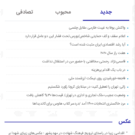
جدید
محبوب
تصادفی
واکنش یوفا به غیبت طارمی مقابل چلسی
اعلام سقف و کف حمایتی شاخص/بورس تحت فشار این دو عامل قرار دارد
آیا رشد اقتصادی ایران مثبت شده است؟
هفت راز سال ۲۰۲۰
قاسمی‌نژاد: رحمتی مخالفتی با حضور من در استقلال نداشت
در باب یک اقدام پرهزینه
فاجعه خورشیدی روی نیمکت ارزشمند ملی
زالی: تهران را تعطیل کنید؛ در مبتلایان کرونا رکورد شکستیم
وضعیت عجیب ملک تجاری و اداری در تهران/ قیمت‌ها ۳۰% کاهش یافت
مردِ خاکستری انتخابات ۱۴۰۰ آمد /دردسر کلاب هاوس برای کاندیداها
عکس
اقدامی زیبا در راستای ترویج فرهنگ شهادت در مهدیشهر ؛ عکس‌های زیبای شهدا بر