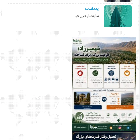
یادداشت؛
سایه‌سار حریر حیا