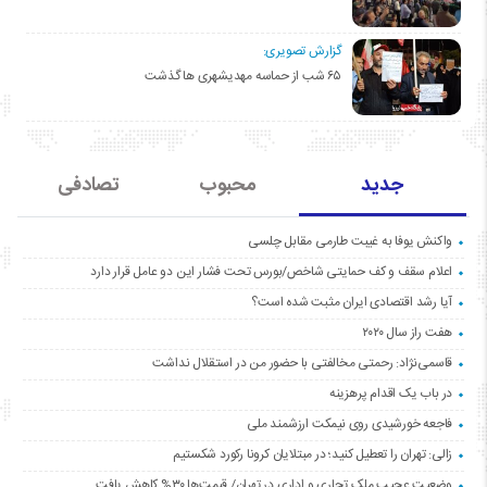
گزارش تصویری:
۶۵ شب از حماسه مهدیشهری ها گذشت
جدید
محبوب
تصادفی
واکنش یوفا به غیبت طارمی مقابل چلسی
اعلام سقف و کف حمایتی شاخص/بورس تحت فشار این دو عامل قرار دارد
آیا رشد اقتصادی ایران مثبت شده است؟
هفت راز سال ۲۰۲۰
قاسمی‌نژاد: رحمتی مخالفتی با حضور من در استقلال نداشت
در باب یک اقدام پرهزینه
فاجعه خورشیدی روی نیمکت ارزشمند ملی
زالی: تهران را تعطیل کنید؛ در مبتلایان کرونا رکورد شکستیم
وضعیت عجیب ملک تجاری و اداری در تهران/ قیمت‌ها ۳۰% کاهش یافت