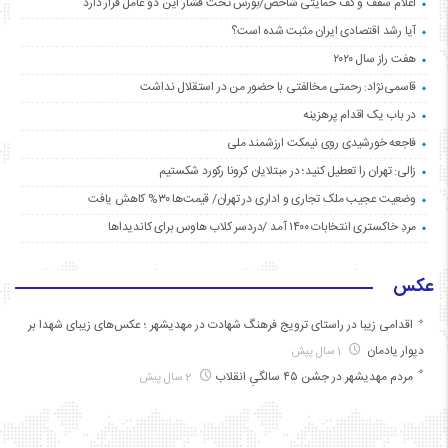
اعلام سقف و کف حمایتی شاخص/بورس تحت فشار این دو عامل قرار دارد
آیا رشد اقتصادی ایران مثبت شده است؟
هفت راز سال ۲۰۲۰
قاسمی‌نژاد: رحمتی مخالفتی با حضور من در استقلال نداشت
در باب یک اقدام پرهزینه
فاجعه خورشیدی روی نیمکت ارزشمند ملی
زالی: تهران را تعطیل کنید؛ در مبتلایان کرونا رکورد شکستیم
وضعیت عجیب ملک تجاری و اداری در تهران/ قیمت‌ها ۳۰% کاهش یافت
مردِ خاکستری انتخابات ۱۴۰۰ آمد /دردسر کلاب هاوس برای کاندیداها
عکس
اقدامی زیبا در راستای ترویج فرهنگ شهادت در مهدیشهر ؛ عکس‌های زیبای شهدا بر
دیوار یادمان
1 سال پیش
مردم مهدیشهر در جشن ۴۵ سالگیِ انقلاب
2 سال پیش