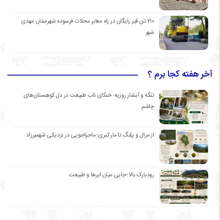
۲۱۰ تن قیر رایگان در راه معابر محلات فرسوده شهرستان مهدی
شهر
آخر هفته کجا برم ؟
تنگه و آبشار روزیه؛ خنکای ناب طبیعت در دل کوهستان‌های
چاشم
از مرال و پلنگ تا مار کبری؛ ماجراجویی در نزدیکی شهمیرزاد
رودبارک بالا؛ جایی میان ابرها و طبیعت