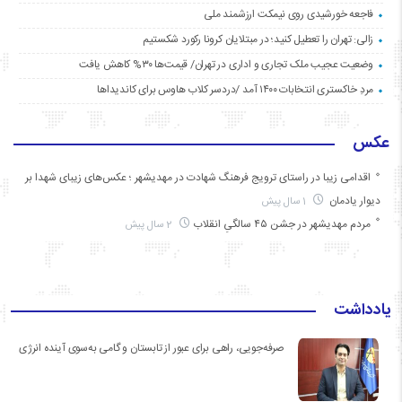
فاجعه خورشیدی روی نیمکت ارزشمند ملی
زالی: تهران را تعطیل کنید؛ در مبتلایان کرونا رکورد شکستیم
وضعیت عجیب ملک تجاری و اداری در تهران/ قیمت‌ها ۳۰% کاهش یافت
مردِ خاکستری انتخابات ۱۴۰۰ آمد /دردسر کلاب هاوس برای کاندیداها
عکس
اقدامی زیبا در راستای ترویج فرهنگ شهادت در مهدیشهر ؛ عکس‌های زیبای شهدا بر
دیوار یادمان
1 سال پیش
مردم مهدیشهر در جشن ۴۵ سالگیِ انقلاب
2 سال پیش
یادداشت
صرفه‌جویی، راهی برای عبور از تابستان و گامی به‌سوی آینده انرژی