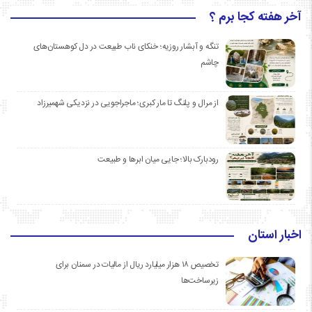
آخر هفته کجا برم ؟
تنگه و آبشار روزیه؛ خنکای ناب طبیعت در دل کوهستان‌های
چاشم
از مرال و پلنگ تا مار کبری؛ ماجراجویی در نزدیکی شهمیرزاد
رودبارک بالا؛ جایی میان ابرها و طبیعت
اخبار استان
تخصیص ۱۸ هزار میلیارد ریال از مالیات در سمنان برای
زیرساخت‌ها