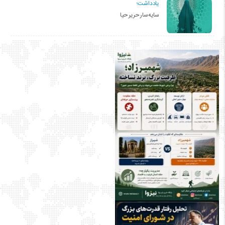
یادداشت؛
سایه‌سار حریر حیا