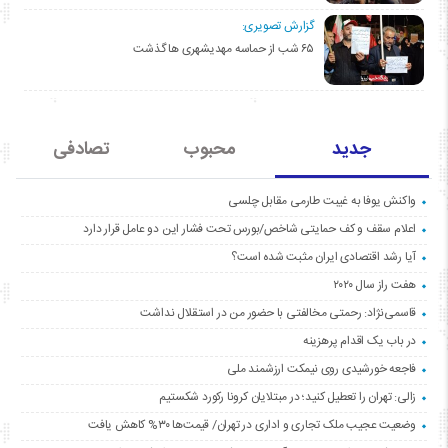
گزارش تصویری:
۶۵ شب از حماسه مهدیشهری ها گذشت
جدید
محبوب
تصادفی
واکنش یوفا به غیبت طارمی مقابل چلسی
اعلام سقف و کف حمایتی شاخص/بورس تحت فشار این دو عامل قرار دارد
آیا رشد اقتصادی ایران مثبت شده است؟
هفت راز سال ۲۰۲۰
قاسمی‌نژاد: رحمتی مخالفتی با حضور من در استقلال نداشت
در باب یک اقدام پرهزینه
فاجعه خورشیدی روی نیمکت ارزشمند ملی
زالی: تهران را تعطیل کنید؛ در مبتلایان کرونا رکورد شکستیم
وضعیت عجیب ملک تجاری و اداری در تهران/ قیمت‌ها ۳۰% کاهش یافت