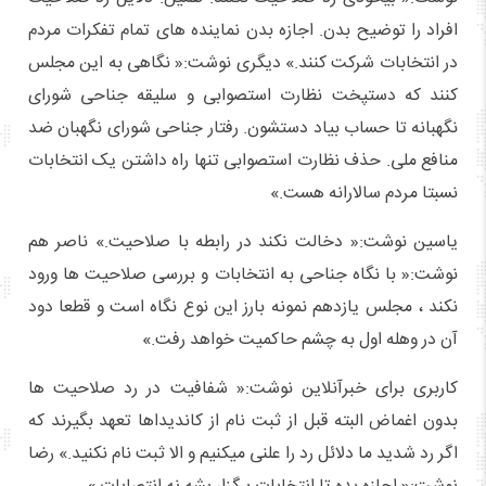
افراد را توضیح بدن. اجازه بدن نماینده های تمام تفکرات مردم
در انتخابات شرکت کنند.» دیگری نوشت:« نگاهی به این مجلس
کنند که دستپخت نظارت استصوابی و سلیقه جناحی شورای
نگهبانه تا حساب بیاد دستشون. رفتار جناحی شورای نگهبان ضد
منافع ملی. حذف نظارت استصوابی تنها راه داشتن یک انتخابات
نسبتا مردم سالارانه هست.»
یاسین نوشت:« دخالت نکند در رابطه با صلاحیت.» ناصر هم
نوشت:« با نگاه جناحی به انتخابات و بررسی صلاحیت ها ورود
نکند ، مجلس یازدهم نمونه بارز این نوع نگاه است و قطعا دود
آن در وهله اول به چشم حاکمیت خواهد رفت.»
کاربری برای خبرآنلاین نوشت:« شفافیت در رد صلاحیت ها
بدون اغماض البته قبل از ثبت نام از کاندیداها تعهد بگیرند که
اگر رد شدید ما دلائل رد را علنی میکنیم و الا ثبت نام نکنید.» رضا