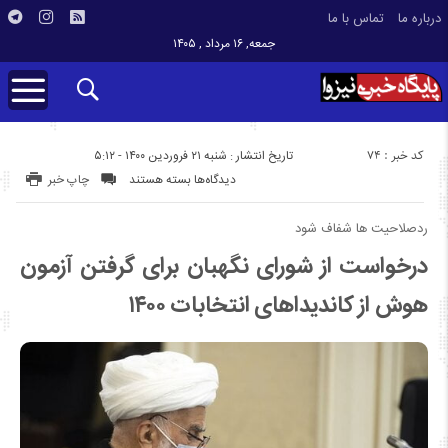
درباره ما
تماس با ما
جمعه, ۱۶ مرداد , ۱۴۰۵
کد خبر : 74
تاریخ انتشار : شنبه ۲۱ فروردین ۱۴۰۰ - ۵:۱۲
برای
دیدگاه‌ها
بسته هستند
چاپ خبر
درخواست
از
ردصلاحیت ها شفاف شود
شورای
درخواست از شورای نگهبان برای گرفتن آزمون
نگهبان
هوش از کاندیداهای انتخابات ۱۴۰۰
برای
گرفتن
آزمون
هوش
از
کاندیداهای
انتخابات