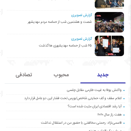
گزارش تصویری:
شصت و هشتمین شب از حماسه مردم مهدیشهر
گزارش تصویری:
۶۵ شب از حماسه مهدیشهری ها گذشت
جدید
محبوب
تصادفی
واکنش یوفا به غیبت طارمی مقابل چلسی
اعلام سقف و کف حمایتی شاخص/بورس تحت فشار این دو عامل قرار دارد
آیا رشد اقتصادی ایران مثبت شده است؟
هفت راز سال ۲۰۲۰
قاسمی‌نژاد: رحمتی مخالفتی با حضور من در استقلال نداشت
در باب یک اقدام پرهزینه