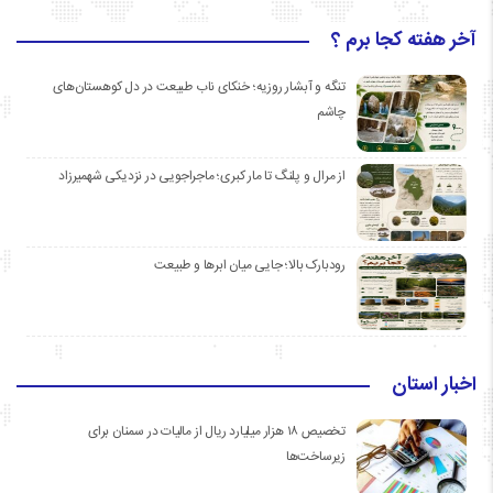
آخر هفته کجا برم ؟
تنگه و آبشار روزیه؛ خنکای ناب طبیعت در دل کوهستان‌های
چاشم
از مرال و پلنگ تا مار کبری؛ ماجراجویی در نزدیکی شهمیرزاد
رودبارک بالا؛ جایی میان ابرها و طبیعت
اخبار استان
تخصیص ۱۸ هزار میلیارد ریال از مالیات در سمنان برای
زیرساخت‌ها