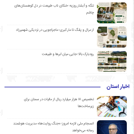
تنگه و آبشار روزیه؛ خنکای ناب طبیعت در دل کوهستان‌های
چاشم
از مرال و پلنگ تا مار کبری؛ ماجراجویی در نزدیکی شهمیرزاد
رودبارک بالا؛ جایی میان ابرها و طبیعت
اخبار استان
تخصیص ۱۸ هزار میلیارد ریال از مالیات در سمنان برای
زیرساخت‌ها
انسجام ملی لازمه امروز؛ «جنگ روایت‌ها» مدیریت هوشمند
رسانه می‌خواهد