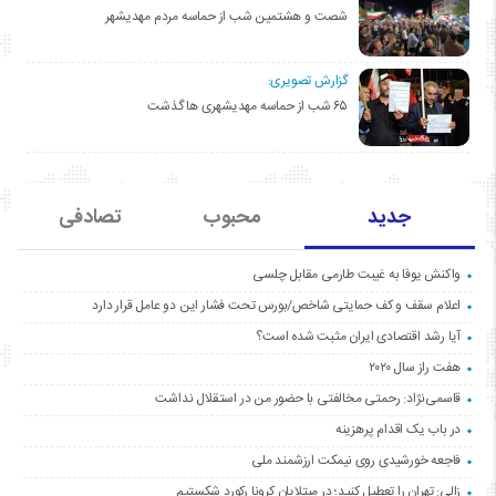
شصت و هشتمین شب از حماسه مردم مهدیشهر
گزارش تصویری:
۶۵ شب از حماسه مهدیشهری ها گذشت
جدید
محبوب
تصادفی
واکنش یوفا به غیبت طارمی مقابل چلسی
اعلام سقف و کف حمایتی شاخص/بورس تحت فشار این دو عامل قرار دارد
آیا رشد اقتصادی ایران مثبت شده است؟
هفت راز سال ۲۰۲۰
قاسمی‌نژاد: رحمتی مخالفتی با حضور من در استقلال نداشت
در باب یک اقدام پرهزینه
فاجعه خورشیدی روی نیمکت ارزشمند ملی
زالی: تهران را تعطیل کنید؛ در مبتلایان کرونا رکورد شکستیم